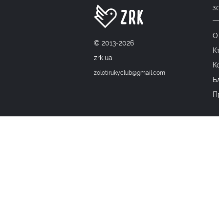
З
О
© 2013-2026
К
zrk.ua
К
zolotirukyclub@gmail.com
Б
П