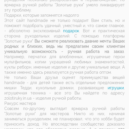
ярмарка ручной работы "Золотые руки" умело ликвидирует
эту проблему.
Подарки, которые запомнятся надолго
Этот сайт handmade не только подарит Вам стиль, но и
поможет подобрать удачный, уместный и, что самое главное,
- абсолютно эксклюзивный
подарок
. Вот и практическая
сторона рукодельных изделий. С помощью платформы
"Золотые руки"
Вы сможете реализовать давние мечты Ваших
родных и близких, ведь мы предлагаем своим клиентам
уникальную возможность - ручная работа на заказ
.
Например, перчатки для влюбленных, игрушечные герои
мультфильмов, копии украшений любимых знаменитостей,
куклы реборн, именные изделия и другие уникальные вещи. А
также именно здесь реализуется ручная работа оптом.
Не только Ваши друзья оценят преимущества вещей
handmade - для детей также есть отдельные предложения:
мишки Тедди, кукольные домики, развивающие
игрушки
,
игрушечная техника - все это Вы найдете по адресу
zolotiruky.in.ua - изделия ручной работы.
Ракурс мастера
Совсем по-другому выглядит ярмарка ручной работы
"Золотые руки" для мастеров. Никто из них, начиная
заниматься рукоделием, не планировал, что это хобби будет
приносить доход. Но впоследствии сообщество доказало