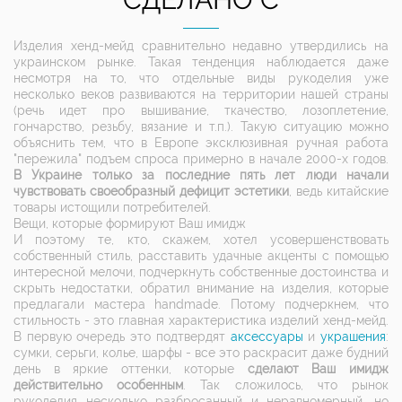
Изделия хенд-мейд сравнительно недавно утвердились на
украинском рынке. Такая тенденция наблюдается даже
несмотря на то, что отдельные виды рукоделия уже
несколько веков развиваются на территории нашей страны
(речь идет про вышивание, ткачество, лозоплетение,
гончарство, резьбу, вязание и т.п.). Такую ситуацию можно
объяснить тем, что в Европе эксклюзивная ручная работа
"пережила" подъем спроса примерно в начале 2000-х годов.
В Украине только за последние пять лет люди начали
чувствовать своеобразный дефицит эстетики
, ведь китайские
товары истощили потребителей.
Вещи, которые формируют Ваш имидж
И поэтому те, кто, скажем, хотел усовершенствовать
собственный стиль, расставить удачные акценты с помощью
интересной мелочи, подчеркнуть собственные достоинства и
скрыть недостатки, обратил внимание на изделия, которые
предлагали мастера handmade. Потому подчеркнем, что
стильность - это главная характеристика изделий хенд-мейд.
В первую очередь это подтвердят
аксессуары
и
украшения
:
сумки, серьги, колье, шарфы - все это раскрасит даже будний
день в яркие оттенки, которые
сделают Ваш имидж
действительно особенным
. Так сложилось, что рынок
рукоделия несколько разбросанный и неравномерный, но