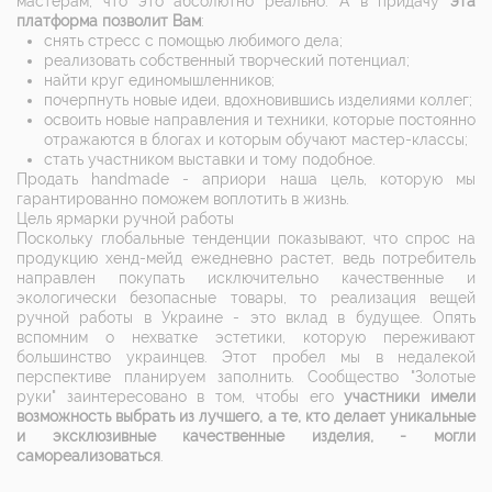
мастерам, что это абсолютно реально. А в придачу
эта
платформа позволит Вам
:
снять стресс с помощью любимого дела;
реализовать собственный творческий потенциал;
найти круг единомышленников;
почерпнуть новые идеи, вдохновившись изделиями коллег;
освоить новые направления и техники, которые постоянно
отражаются в блогах и которым обучают мастер-классы;
стать участником выставки и тому подобное.
Продать handmade - априори наша цель, которую мы
гарантированно поможем воплотить в жизнь.
Цель ярмарки ручной работы
Поскольку глобальные тенденции показывают, что спрос на
продукцию хенд-мейд ежедневно растет, ведь потребитель
направлен покупать исключительно качественные и
экологически безопасные товары, то реализация вещей
ручной работы в Украине - это вклад в будущее. Опять
вспомним о нехватке эстетики, которую переживают
большинство украинцев. Этот пробел мы в недалекой
перспективе планируем заполнить. Сообщество "Золотые
руки" заинтересовано в том, чтобы его
участники имели
возможность выбрать из лучшего, а те, кто делает уникальные
и эксклюзивные качественные изделия, - могли
самореализоваться
.