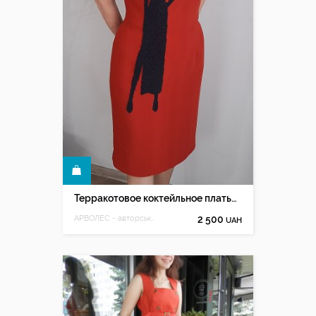
КУПИТЬ
Терракотовое коктейльное платье вышито вручную бисером
АРВОЛЕС - авторська ручна вишивка Олесі Мацюк
2 500
UAH