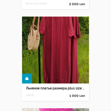
Buravova_brand
2 000
UAH
КУПИТЬ
Льняное платье размера plus size оверсайз
ANGEL
1 000
UAH