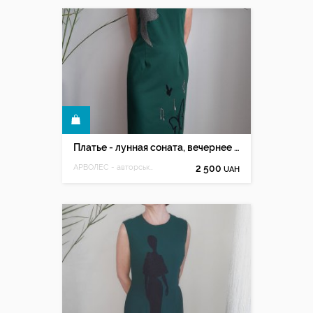
КУПИТЬ
Платье - лунная соната, вечернее платье с ручной вышивкой
АРВОЛЕС - авторська ручна вишивка Олесі Мацюк
2 500
UAH