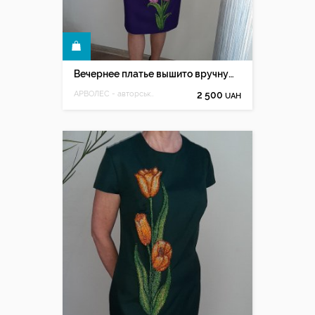
КУПИТЬ
Вечернее платье вышито вручную бисером, фиолетовое платье
АРВОЛЕС - авторська ручна вишивка Олесі Мацюк
2 500
UAH