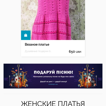
КУПИТЬ
Вязаное платье
Душевные подарки by Myrka-FM
650
UAH
ЖЕНСКИЕ ПЛАТЬЯ