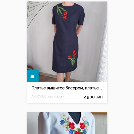
КУПИТЬ
Платье вышитое бисером, платье коктейльное вышитое бисером
АРВОЛЕС - авторська ручна вишивка Олесі Мацюк
2 500
UAH