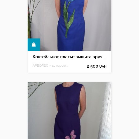
КУПИТЬ
Коктейльное платье вышита вручную бисером, вечернее платье
АРВОЛЕС - авторська ручна вишивка Олесі Мацюк
2 500
UAH