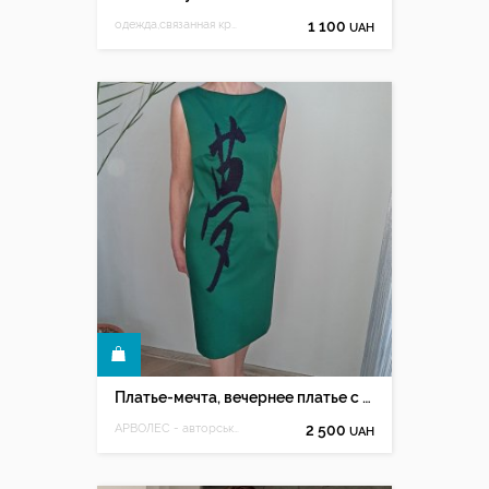
одежда,связанная крючком для вас
1 100
UAH
КУПИТЬ
Платье-мечта, вечернее платье с ручной вышивкой
АРВОЛЕС - авторська ручна вишивка Олесі Мацюк
2 500
UAH