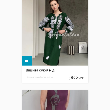
КУПИТЬ
Вишита сукня міді
Вишиванки Галина Салдан
3 600
UAH