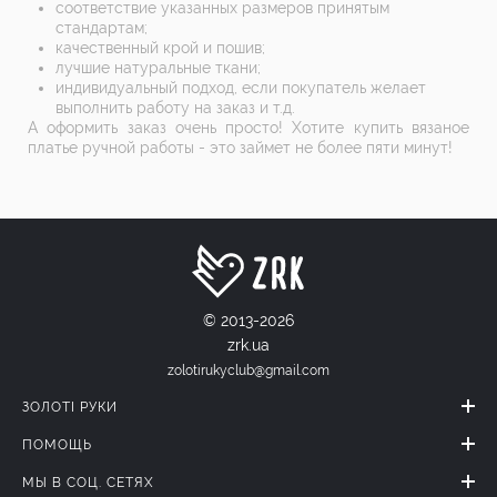
соответствие указанных размеров принятым
стандартам;
качественный крой и пошив;
лучшие натуральные ткани;
индивидуальный подход, если покупатель желает
выполнить работу на заказ и т.д.
А оформить заказ очень просто! Хотите купить вязаное
платье ручной работы - это займет не более пяти минут!
© 2013-2026
zrk.ua
zolotirukyclub@gmail.com
ЗОЛОТІ РУКИ
ПОМОЩЬ
МЫ В СОЦ. СЕТЯХ