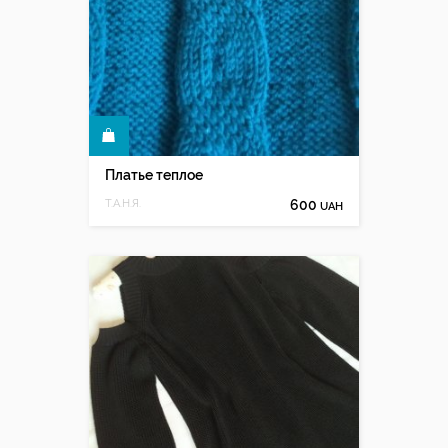
КУПИТЬ
Платье теплое
Т.А.Н.Я.
600
UAH