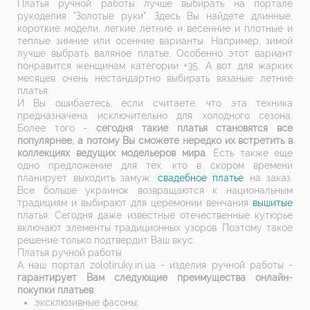
Платья ручной работы лучше выбирать на портале
рукоделия "Золотые руки". Здесь Вы найдете длинные,
короткие модели, легкие летние и весенние и плотные и
теплые зимние или осенние варианты. Например, зимой
лучше выбрать валяное платье. Особенно этот вариант
понравится женщинам категории +35. А вот для жарких
месяцев очень нестандартно выбирать вязаные летние
платья.
И Вы ошибаетесь, если считаете, что эта техника
предназначена исключительно для холодного сезона.
Более того -
сегодня такие платья становятся все
популярнее, а потому Вы сможете нередко их встретить в
коллекциях ведущих модельеров мира
. Есть также еще
одно предложение для тех, кто в скором времени
планирует выходить замуж:
свадебное платье
на заказ.
Все больше украинок возвращаются к национальным
традициям и выбирают для церемонии венчания
вышитые
платья. Сегодня даже известные отечественные кутюрье
включают элементы традиционных узоров. Поэтому такое
решение только подтвердит Ваш вкус.
Платья ручной работы
А наш портал zolotiruky.in.ua - изделия ручной работы -
гарантирует Вам следующие преимущества онлайн-
покупки платьев
:
эксклюзивные фасоны;