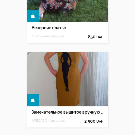
КУПИТЬ
Вечерние платье
Мыло/женская одежда. Сделано с любовью
850
UAH
КУПИТЬ
Замечательное вышитое вручную платье, горчичное платье
АРВОЛЕС - авторська ручна вишивка Олесі Мацюк
2 500
UAH