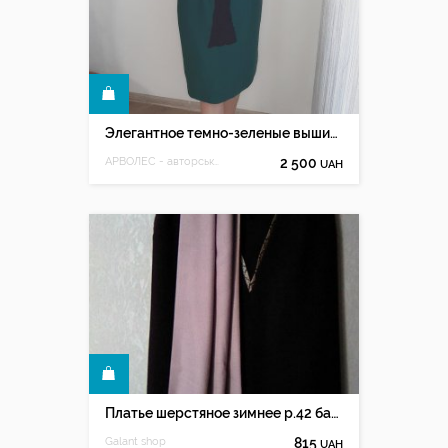
КУПИТЬ
Элегантное темно-зеленые вышитое вручную коктейльное платье
АРВОЛЕС - авторська ручна вишивка Олесі Мацюк
2 500
UAH
КУПИТЬ
Платье шерстяное зимнее р.42 баклажан повседневное
Galant shop
815
UAH