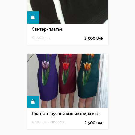
КУПИТЬ
Свитер-платье
YullyWoolly
2 500
UAH
КУПИТЬ
Платье с ручной вышивкой, коктельное платье вышитое бисером
АРВОЛЕС - авторська ручна вишивка Олесі Мацюк
2 500
UAH