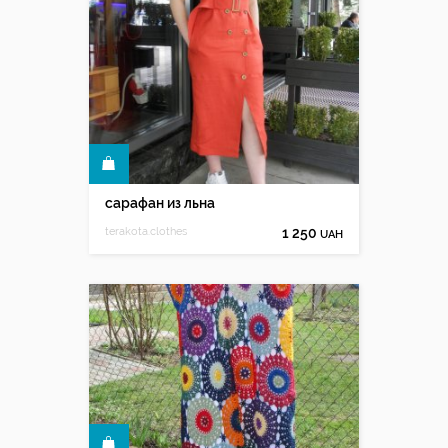
КУПИТЬ
сарафан из льна
terakota.clothes
1 250
UAH
КУПИТЬ