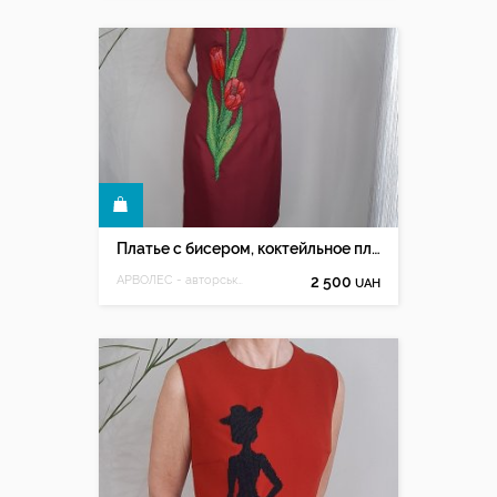
КУПИТЬ
Платье с бисером, коктейльное платье вышито вручную бисером
АРВОЛЕС - авторська ручна вишивка Олесі Мацюк
2 500
UAH