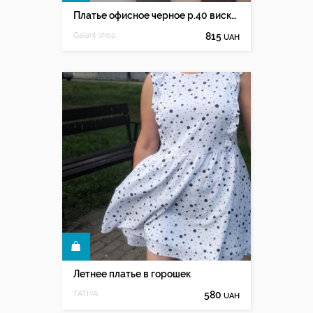
Платье офисное черное р.40 вискоза
Galant shop
815
UAH
КУПИТЬ
Летнее платье в горошек
TATIYA
580
UAH