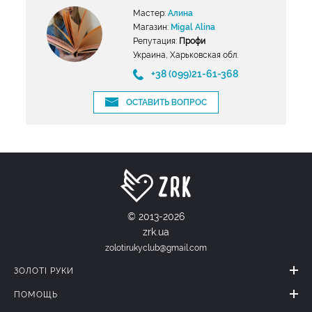
Мастер:
Алина
Магазин:
Migal Alina
Репутация:
Профи
Украина, Харьковская обл.
+38 (099)21-61-368
ОСТАВИТЬ ВОПРОС
© 2013-2026
zrk.ua
zolotirukyclub@gmail.com
ЗОЛОТІ РУКИ
ПОМОЩЬ