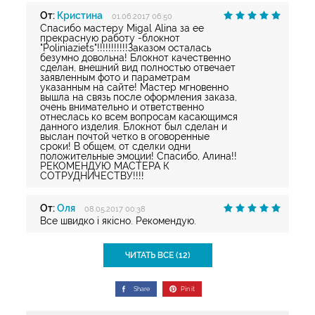
От:
Кристина
01.06.2017 06:50
Спасибо мастеру Migal Alina за ее
прекрасную работу -блокнот
"Poliniaziets"!!!!!!!!!!!Заказом осталась
безумно довольна! Блокнот качественно
сделан, внешний вид полностью отвечает
заявленным фото и параметрам
указанным на сайте! Мастер мгновенно
вышла на связь после оформления заказа,
очень внимательно и ответственно
отнеслась ко всем вопросам касающимся
данного изделия. Блокнот был сделан и
выслан почтой четко в оговоренные
сроки! В общем, от сделки одни
положительные эмоции! Спасибо, Алина!!
РЕКОМЕНДУЮ МАСТЕРА К
СОТРУДНИЧЕСТВУ!!!!
От:
Оля
08.05.2017 00:38
Все швидко і якісно. Рекомендую.
ЧИТАТЬ ВСЕ (12)
Share
Pin it