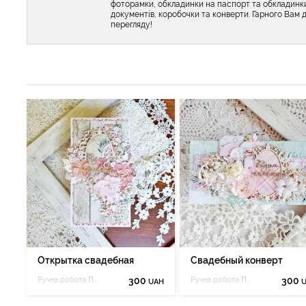
фоторамки, обкладинки на паспорт та обкладинк
документів, коробочки та конверти. Гарного Вам 
перегляду!
Открытка свадебная
Свадебный конверт
Ручна робота Половинко Людмили
300
Ручна робота Половинко Людмили
300
UAH