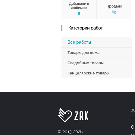
Добавили в
Продано
любимое
69
8
Категории работ
Все работы
Товары для дома
Свадебные товары
Канцелярские товары
З
О
© 2013-2026