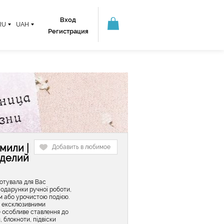
Вход
RU
UAH
Регистрация
мили |
Добавить в любимое
зделий
готувала для Вас
Подарунки ручної роботи,
м або урочистою подією.
та ексклюзивними
 особливе ставлення до
, блокноти, підвіски