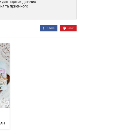
и для перших дитячих
дня та приємного
Share
Pin it
UAH