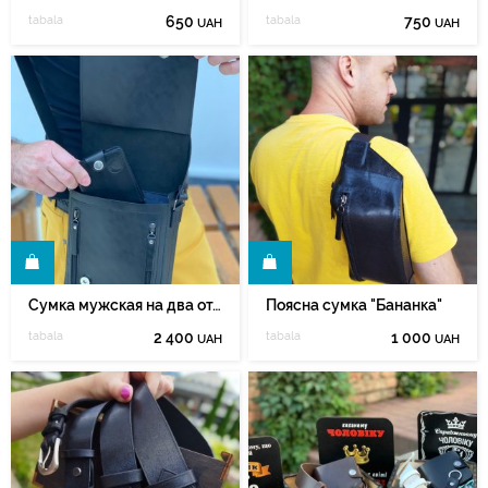
tabala
650
tabala
750
UAH
UAH
Ь
КУПИТЬ
Сумка мужская на два отделения
Поясна сумка "Бананка"
tabala
2 400
tabala
1 000
UAH
UAH