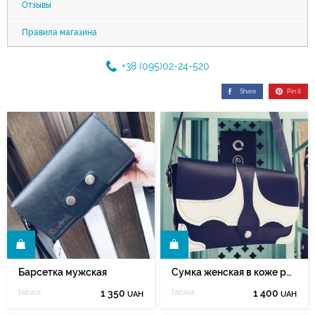
Отзывы
Правила магазина
+38 (095)02-24-520
Share
Pin it
Ь
КУПИТЬ
Барсетка мужская
Сумка женская в коже растительного дубления
tabala
1 350
tabala
1 400
UAH
UAH