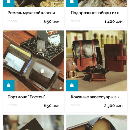
Ь
КУПИТЬ
Ремень мужской классический из натуральной кожи.
Подарочные наборы из натуральной кожи.
tabala
650
tabala
1 400
UAH
UAH
Ь
КУПИТЬ
Портмоне "Бостон"
Кожаные аксессуары в коньячной коже
tabala
650
tabala
2 300
UAH
UAH