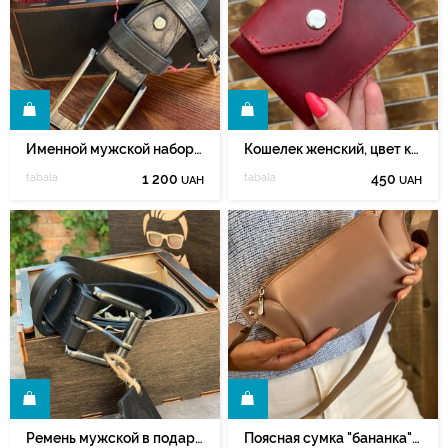
Ь
КУПИТЬ
Именной мужской набор в подарочной коробке
Кошелек женский, цвет кожи на выбор
tabala
1 200
tabala
450
UAH
UAH
Ь
КУПИТЬ
Ремень мужской в подарочной коробке "бородач"
Поясная сумка "бананка" женская