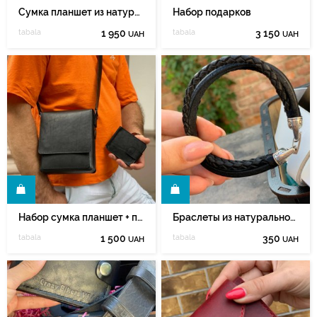
Сумка планшет из натуральной кожи ручной работы.
Набор подарков
tabala
1 950
tabala
3 150
UAH
UAH
Ь
КУПИТЬ
Набор сумка планшет + прижим для купюр
Браслеты из натуральной кожи на замке Regaliz
tabala
1 500
tabala
350
UAH
UAH