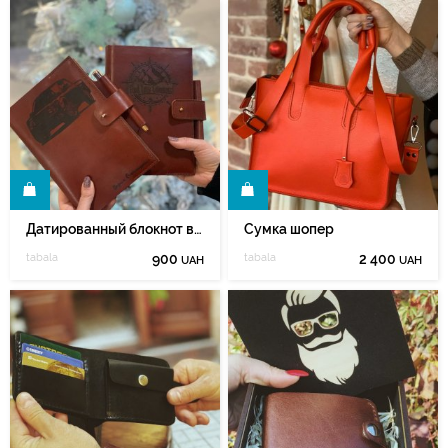
Ь
КУПИТЬ
Датированный блокнот в кожаной обложке с гравировкой
Сумка шопер
tabala
900
tabala
2 400
UAH
UAH