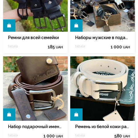
Ь
КУПИТЬ
Ремни для всей семейки
Наборы мужские в подарочных деревянных боксах
tabala
185
tabala
1 000
UAH
UAH
Ь
КУПИТЬ
Набор подарочный именной
Ремень из белой кожи растительного дубления
tabala
1 000
tabala
580
UAH
UAH