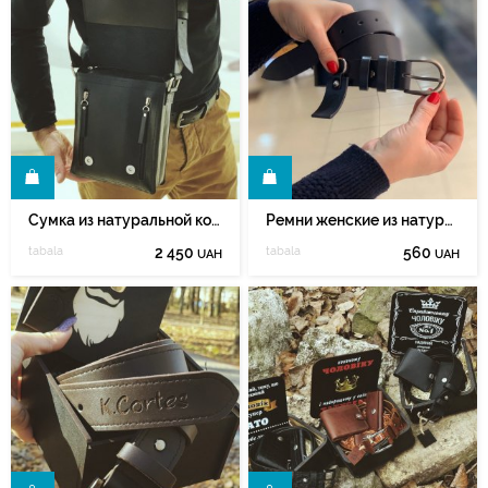
Ь
КУПИТЬ
Сумка из натуральной кожи ручной работы на замке.
Ремни женские из натуральной кожи чепрак
tabala
2 450
tabala
560
UAH
UAH