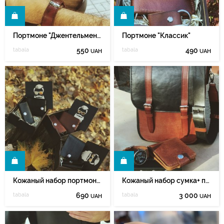
Ь
КУПИТЬ
Портмоне "Джентельмен" с двумя отделениями для купюр
Портмоне "Классик"
tabala
550
tabala
490
UAH
UAH
Ь
КУПИТЬ
Кожаный набор портмоне+ ключница
Кожаный набор сумка+ портмоне+ремень часовой
tabala
690
tabala
3 000
UAH
UAH