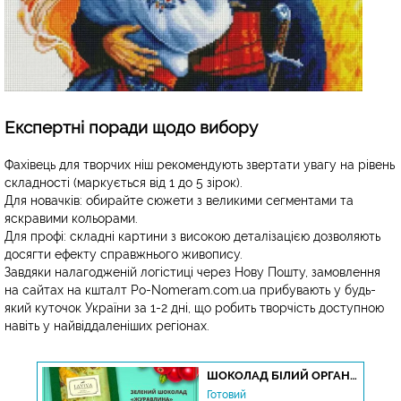
Експертні поради щодо вибору
Фахівець для творчих ніш рекомендують звертати увагу на рівень
складності (маркується від 1 до 5 зірок).
Для новачків: обирайте сюжети з великими сегментами та
яскравими кольорами.
Для профі: складні картини з високою деталізацією дозволяють
досягти ефекту справжнього живопису.
Завдяки налагодженій логістиці через Нову Пошту, замовлення
на сайтах на кшталт Po-Nomeram.com.ua прибувають у будь-
який куточок України за 1-2 дні, що робить творчість доступною
навіть у найвіддаленіших регіонах.
БИ
ШОКОЛАД БІЛИЙ ОРГАНІЧНИЙ "ЖУРАВЛИНА", 100Г
Готовий