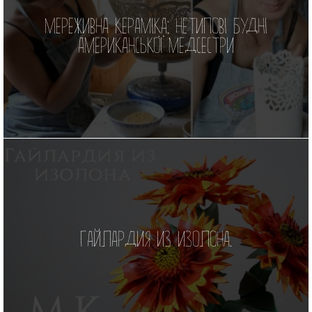
Мереживна кераміка: нетипові будні
американської медсестри
Гайлардия из изолона.