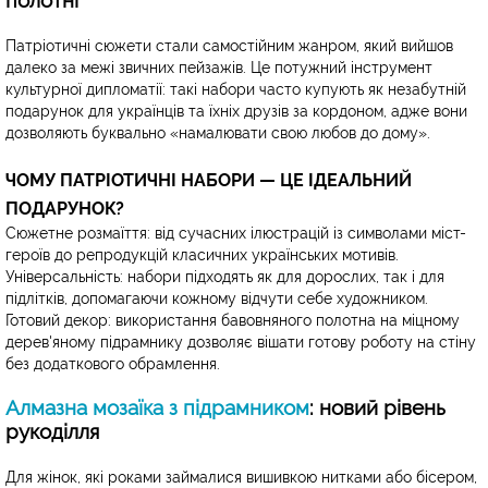
полотні
Патріотичні сюжети стали самостійним жанром, який вийшов
далеко за межі звичних пейзажів. Це потужний інструмент
культурної дипломатії: такі набори часто купують як незабутній
подарунок для українців та їхніх друзів за кордоном, адже вони
дозволяють буквально «намалювати свою любов до дому».
ЧОМУ ПАТРІОТИЧНІ НАБОРИ — ЦЕ ІДЕАЛЬНИЙ
ПОДАРУНОК?
Сюжетне розмаїття: від сучасних ілюстрацій із символами міст-
героїв до репродукцій класичних українських мотивів.
Універсальність: набори підходять як для дорослих, так і для
підлітків, допомагаючи кожному відчути себе художником.
Готовий декор: використання бавовняного полотна на міцному
дерев'яному підрамнику дозволяє вішати готову роботу на стіну
без додаткового обрамлення.
Алмазна мозаїка з підрамником
: новий рівень
рукоділля
Для жінок, які роками займалися вишивкою нитками або бісером,