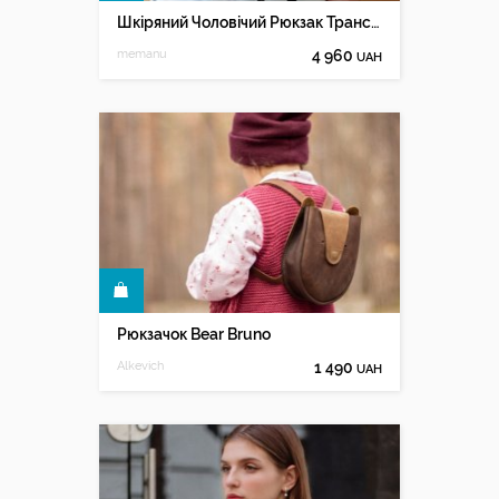
Шкіряний Чоловічий Рюкзак Трансформер
memanu
4 960
UAH
КУПИТИ
Рюкзачок Bear Bruno
Alkevich
1 490
UAH