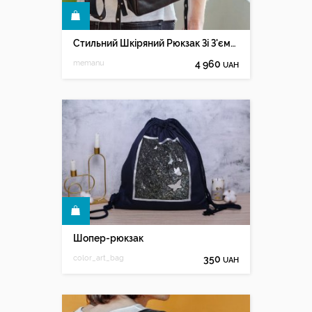
КУПИТИ
Стильний Шкіряний Рюкзак Зі З'ємною Сумкою
memanu
4 960
UAH
КУПИТИ
Шопер-рюкзак
color_art_bag
350
UAH