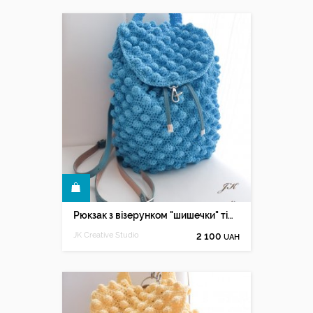
КУПИТИ
Рюкзак з візерунком "шишечки" тіффані
JK Creative Studio
2 100
UAH