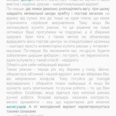
вмістке і надійне, рюкзак - найоптимальніший варіант.
По-перше,
дві лямки ідеально розподіляють вагу, при цьому
завдають мінімальної шкоди хребту і поставі загалом
, на
відміну від сумки, яка діє лише на одне плече, що може
спричинити серйозне викривлення. Тому, якщо Ви
запланували купити рюкзак, то це рішення не лише
оптимізує Ваші прогулянки чи подорожі, а й збереже
здоров’я. Крім того, з такою метою не обов’язково
відвідувати якісь торгові центри чи спеціалізовані крамниці
- сьогодні просто елементарно купити рюкзак у Інтернет-
магазині. По-перше, Ви зекономите час, по-друге, будете
забезпечені ширшим вибором і, по-третє, не переплатите,
адже купувати у такий спосіб - недорого.
Оберіть для себе найкращий варіант
Також рюкзак - перша річ, яку беремо у похід. Звісно,
обирається об’ємний і міцний варіант, але він вбереже Вас
він неприємних конфузів. Тому готуйся до походів
відповідально і обирайте тільки найкраще. А якщо Ви
шукаєте щось оригінальне, то ручна робота - те, що Вам
потрібно. Особливо, якщо йдеться про жіночий рюкзак
ручної роботи. Яскраві кольори, насичені контрасти,
веселі орнаменти - ось, що характерно для жіночих
аксесуарів
.
А от молодіжний варіант харектеризується
такими ознаками
:
наявність принтів;