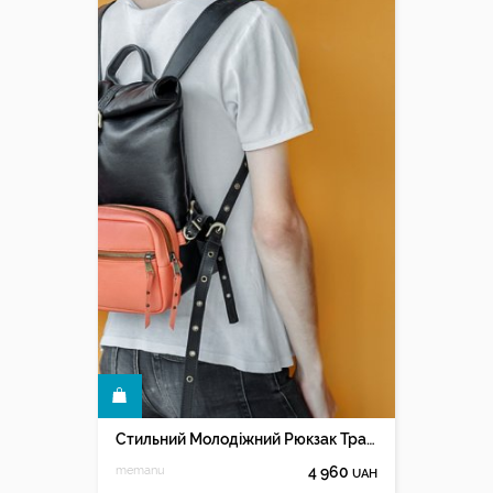
КУПИТИ
Стильний Молодіжний Рюкзак Трансформер З Натуральної Шкіри
memanu
4 960
UAH