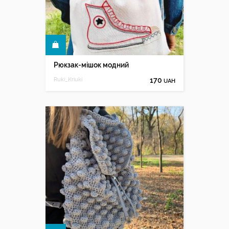
КУПИТИ
Рюкзак-мішок модний
Ruki_Kriuki
170
UAH