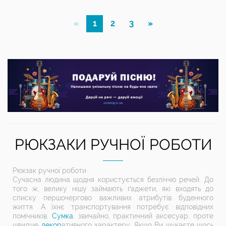
«
1
2
3
»
РЮКЗАКИ РУЧНОЇ РОБОТИ
Рюкзак ручної роботи
Сучасна людина щодня користується безліччю речей. До
того ж, велику нішу займають ґаджети, які входять до
списку першочергово важливих атрибутів буденного
життя. А їхнє транспортування потребує відповідних
помічників.
Сумка
, звичайно, практичний аксесуар, проте
швидше
декор
ативного характеру. Якщо Ви шукаєте щось