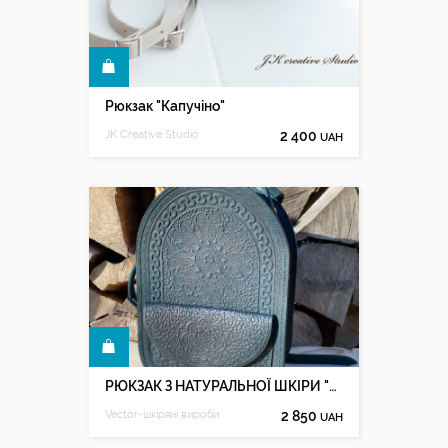
КУПИТИ
Рюкзак "Капучіно"
JK Creative Studio
2 400
UAH
КУПИТИ
РЮКЗАК З НАТУРАЛЬНОЇ ШКІРИ "ТАЛІСМАН"т.зелений
Vector-шкіряні вироби
2 850
UAH