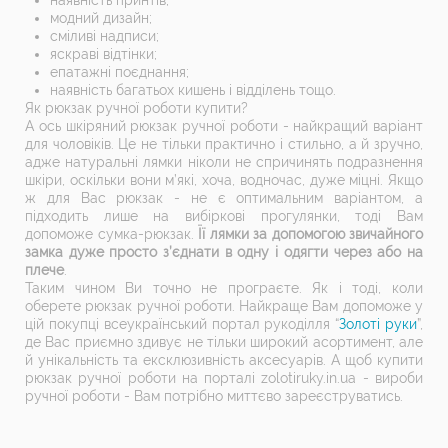
модний дизайн;
сміливі надписи;
яскраві відтінки;
епатажні поєднання;
наявність багатьох кишень і відділень тощо.
Як рюкзак ручної роботи купити?
А ось шкіряний рюкзак ручної роботи - найкращий варіант
для чоловіків. Це не тільки практично і стильно, а й зручно,
адже натуральні лямки ніколи не спричинять подразнення
шкіри, оскільки вони м’які, хоча, водночас, дуже міцні. Якщо
ж для Вас рюкзак - не є оптимальним варіантом, а
підходить лише на вибіркові прогулянки, тоді Вам
допоможе сумка-рюкзак.
Її лямки за допомогою звичайного
замка дуже просто з’єднати в одну і одягти через або на
плече
.
Таким чином Ви точно не програєте. Як і тоді, коли
оберете рюкзак ручної роботи. Найкраще Вам допоможе у
цій покупці всеукраїнський портал рукоділля “
Золоті руки
”,
де Вас приємно здивує не тільки широкий асортимент, але
й унікальність та ексклюзивність аксесуарів. А щоб купити
рюкзак ручної роботи на порталі zolotiruky.in.ua - вироби
ручної роботи - Вам потрібно миттєво зареєструватись.