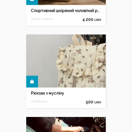
Спортивний шкіряний чоловічий рюкзак, Рюкзак для ноутбука
Sharky Friends
4 200
UAH
КУПИТИ
Рюкзак з мусліну
A.Maltseva
500
UAH