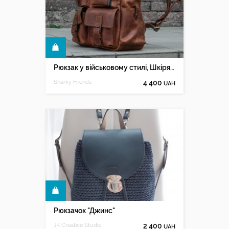
КУПИТИ
Рюкзак у військовому стилі, Шкіряний чоловічий рюкзак
Sharky Friends
4 400
UAH
КУПИТИ
Рюкзачок "Джинс"
JK Creative Studio
2 400
UAH