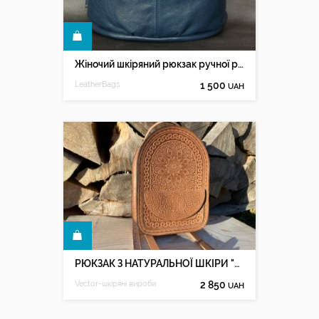
КУПИТИ
Жіночий шкіряний рюкзак ручної роботи
LeatherBags
1 500
UAH
КУПИТИ
РЮКЗАК З НАТУРАЛЬНОЇ ШКІРИ "ТАЛІСМАН" Беж
Vector-шкіряні вироби
2 850
UAH