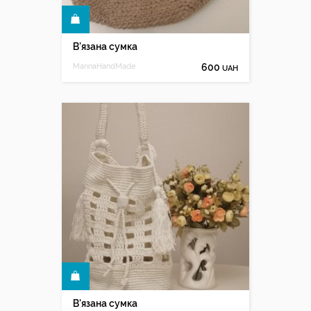
КУПИТИ
В'язана сумка
MarinaHandMade
600
UAH
КУПИТИ
В'язана сумка