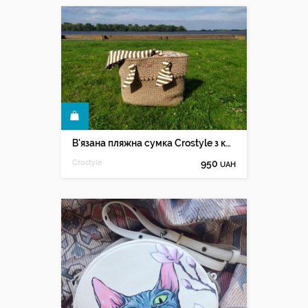
КУПИТИ
В'язана пляжна сумка Crostyle з котоновими ручками
Crostyle
950
UAH