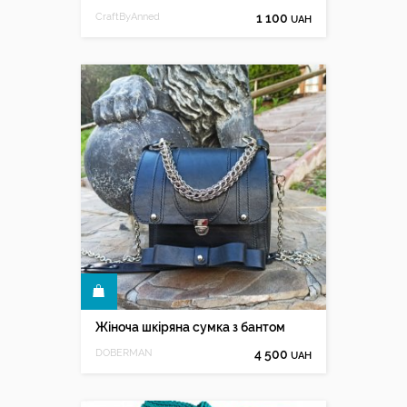
CraftByAnned
1 100
UAH
КУПИТИ
Жіноча шкіряна сумка з бантом
DOBERMAN
4 500
UAH