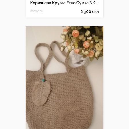
Коричнева Кругла Етно Сумка З Китицями Бахроми
memanu
2 900
UAH