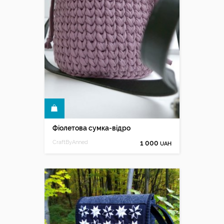
КУПИТИ
Фіолетова сумка-відро
CraftByAnned
1 000
UAH