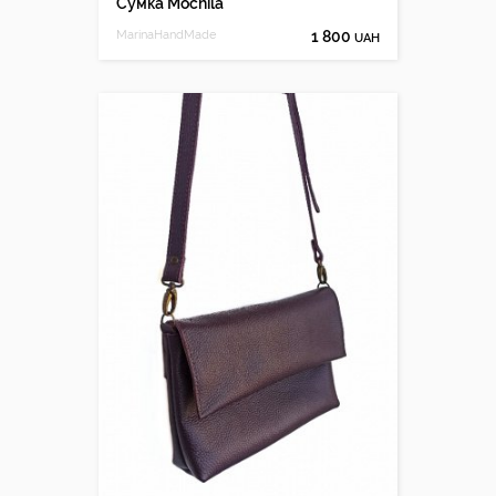
Сумка Mochila
MarinaHandMade
1 800
UAH