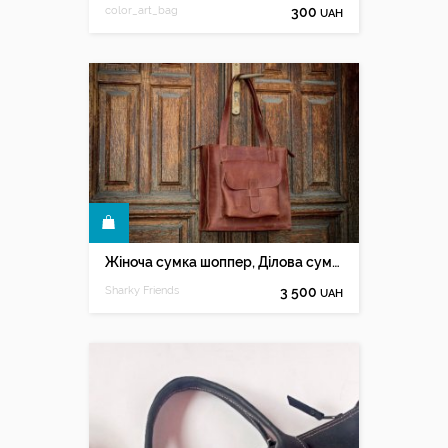
color_art_bag
300
UAH
КУПИТИ
Жіноча сумка шоппер, Ділова сумка
Sharky Friends
3 500
UAH