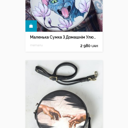
КУПИТИ
Маленька Сумка З Домашнім Улюбленцем Сфінкс
memanu
2 980
UAH