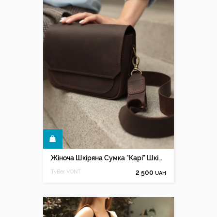
КУПИТИ
Жіноча Шкіряна Сумка "Карі" Шкіра Crazy Horse, колір Шоколад
TyBer VONT
2 500
UAH