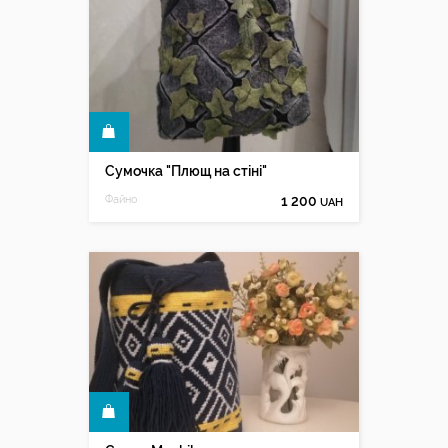
КУПИТИ
Сумочка "Плющ на стіні"
Файно
1 200
UAH
КУПИТИ