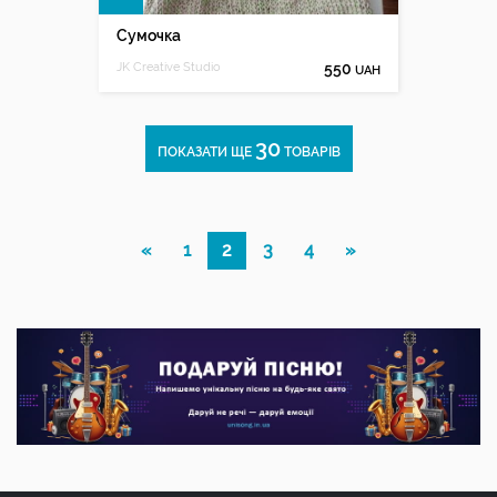
Сумочка
JK Creative Studio
550
UAH
30
ПОКАЗАТИ ЩЕ
ТОВАРІВ
«
1
2
3
4
»