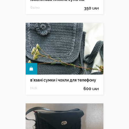
Файно
350
UAH
КУПИТИ
в'язані сумки і чохли для телефону
FAJR
600
UAH