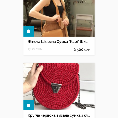
КУПИТИ
Жіноча Шкіряна Сумка "Карі" Шкіра Crazy Horse, колір Жовтий
TyBer VONT
2 500
UAH
КУПИТИ
Кругла червона в'язана сумка з клапаном