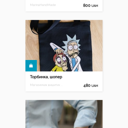
MarinaHandMade
800
UAH
КУПИТИ
Торбинка, шопер
Магазинчик вишитих речей
480
UAH