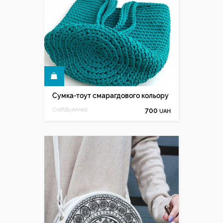
КУПИТИ
Сумка-тоут смарагдового кольору
CraftByAnned
700
UAH