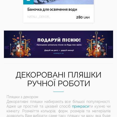
Баночка для освячення води
NATALI _DEKOR_
280
UAH
ДЕКОРОВАНІ ПЛЯШКИ
РУЧНОЇ РОБОТИ
Пляшки з декором
Декоративні пляшки набирають все більшої популярності.
Адже це простий та цікавий спосіб
прикраси
ти кухню чи
кімнату. Розмаїття кольорів, форм, розмірів та матеріалів
дозволить Вам вибрати саме таку пляшку чи вазу, яка буде