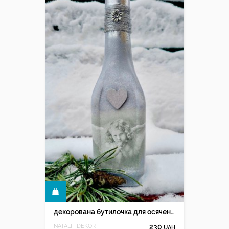
КУПИТИ
декорована бутилочка для осячення та зберігання води
NATALI _DEKOR_
230
UAH