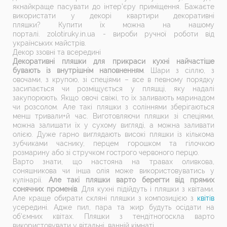
якнайкраще пасувати до інтер’єру приміщення. Бажаєте
використати у декорі квартири декоративні
пляшки? Купити їх можна на нашому
порталі. zolotiruky.in.uа - вироби ручної роботи від
українських майстрів.
Декор ззовні та всередині
Декоративні пляшки для прикраси кухні найчастіше
бувають із внутрішнім наповненням
. Шари з сіллю, з
овочами, з крупою, зі спеціями – все в певному порядку
засипається чи розміщується у пляшці, яку надалі
закупорюють. Якщо овочі свіжі, то їх заливають маринадом
чи розсолом. Але такі пляшки з соліннями зберігаються
менш тривали+й час. Виготовляючи пляшки зі спеціями,
можна залишати їх у сухому вигляді, а можна заливати
олією. Дуже гарно виглядають високі пляшки із кількома
зубчиками часнику, перцем горошком та гілочкою
розмарину або зі стручком гострого червоного перцю.
Варто знати, що настояна на травах оливкова,
соняшникова чи інша олія може використовуватись у
кулінарії.
Але такі пляшки варто берегти від прямих
сонячних променів
. Для кухні підійдуть і пляшки з квітами.
Але краще обирати скляні пляшки з композицією з
квітів
усередині. Адже пил, пара та жир будуть осідати на
об’ємних квітах. Пляшки з тендітногоскла варто
використовувати у вітальні, ванній кімнаті.