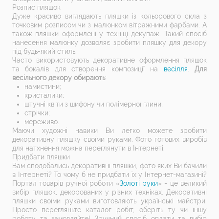
Розпис пляшок
Дуже красиво виглядають пляшки із кольорового скла з
точковим розписом чи з малюнком вітражними фарбами. А
також пляшки оформлені у техніці декупаж. Такий спосіб
нанесення малюнку дозволяє зробити пляшку для декору
під будь-який стиль.
Часто використовують декоративне оформлення пляшок
та бокалів для створення композиції на
весілля
.
Для
весільного декору обирають
:
намистини;
кристалики;
штучні квіти з шифону чи полімерної глини;
стрічки;
мереживо.
Маючи художні навики Ви легко можете зробити
декоративну пляшку своїми руками. Фото готових виробів
для натхнення можна переглянути в Інтернеті.
Придбати пляшки
Вам сподобались декоративні пляшки, фото яких Ви бачили
в Інтернеті? То чому б не придбати їх у Інтернет-магазині?
Портал товарів ручної роботи «
Золоті руки
» - це великий
вибір пляшок, декорованих у різних техніках. Декоративні
пляшки своїми руками виготовляють українські майстри.
Просто перегляньте каталог робіт, оберіть ту чи іншу
роботу та замовляйте! Зручний спосіб оплати та вибір