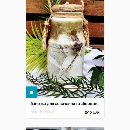
КУПИТИ
баночка для освячення та зберігання свяченоі води
NATALI _DEKOR_
290
UAH