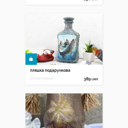
КУПИТИ
пляшка подарункова
Штучки Ручками
389
UAH