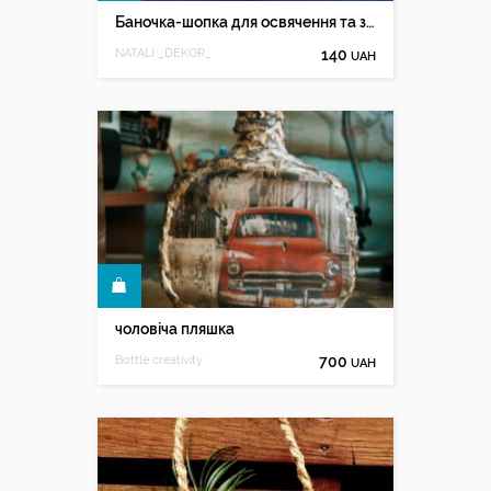
Баночка-шопка для освячення та зберігання води
NATALI _DEKOR_
140
UAH
КУПИТИ
чоловіча пляшка
Bottle creativity
700
UAH