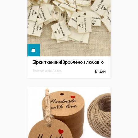
КУПИТИ
Бірки тканинні Зроблено з любов'ю
Текстильная Лавка
6
UAH