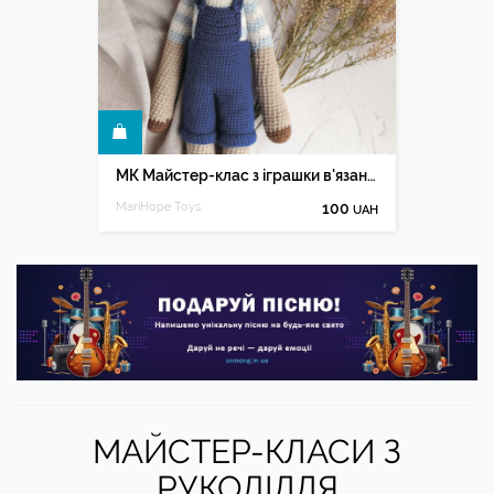
КУПИТИ
МК Майстер-клас з іграшки в'язаної гачком "Олень Керні"
MariHope Toys
100
UAH
МАЙСТЕР-КЛАСИ З
РУКОДІЛЛЯ