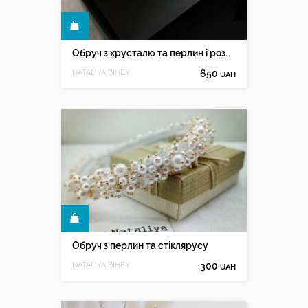
КУПИТИ
Обруч з хрусталю та перлин і розочок
NATALIYA BIHEY
650
UAH
КУПИТИ
Обруч з перлин та стіклярусу
NATALIYA BIHEY
300
UAH