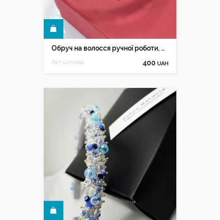
КУПИТИ
Обруч на волосся ручної роботи, діадема з бісеру та кришталя
Арт-шухляда
400
UAH
КУПИТИ