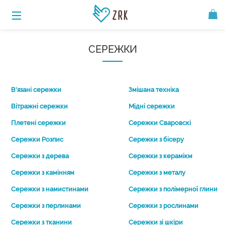
СЕРЕЖКИ
В'язані сережки
Змішана техніка
Вітражні сережки
Мідні сережки
Плетені сережки
Сережки Сваровскі
Сережки Розпис
Сережки з бісеру
Сережки з дерева
Сережки з керамікм
Сережки з камінням
Сережки з металу
Сережки з намистинами
Сережки з полімерної глини
Сережки з перлинами
Сережки з рослинами
Сережки з тканини
Сережки зі шкіри