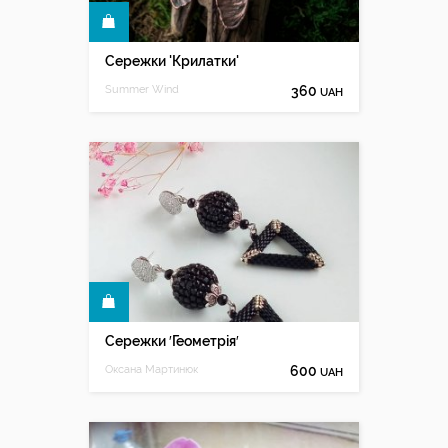
КУПИТИ
Сережки 'Крилатки'
Summer Wind
360
UAH
КУПИТИ
Сережки ′Геометрія′
Оксана Мартинюк
600
UAH