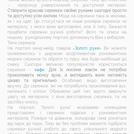
– напрочуд універсальний та доступний матеріал.
Створити красиві сережки своїми руками сьогодні просто
та доступно усім охочим
. Мода на сережки така ж мінлива,
як і на одяг. Це стосується не лише розмірів сережок чи
матеріалу, з якого вони виготовлені, але й типу. Бажаєте
придбати сережки ручної роботи? Фото та описи на
нашому рукодільному порталі допоможуть Вам з вибором.
Типи сережок
На порталі хенд-мейд товарів «
Золоті руки
» Ви можете
ознайомитись з широким асортиментом різноманітних
модних сережок та обрати ту пару, яка буде найбільше до
смаку. Сьогодні великою популярністю користуються
сережки –
кафи
.
Для їх носіння зовсім не потрібно
проколювати мочку вуха, а виглядають вони натомість
цікаво та оригінально
. Особливо, якщо виготовленні
вручну. До сережок, які не потребують проколювання вух,
належать і кліпси. Обираючи цей тип, варто звернути
увагу на матеріали, з яких виготовлена сережка, та на
застібку-кліпсу.
На порталі “Золоті руки” яскравими колекціями
представлені і сережки підвіски з різноманітних
матеріалів. Розміри та довжина, кольорова гама різняться
від пари до пари. Тому ви без проблем зможете підібрати
сережки ручної роботи до свого унікального модного