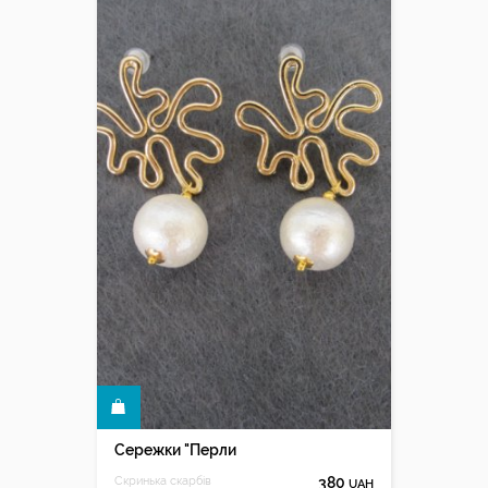
КУПИТИ
Сережки "Перли
Скринька скарбів
380
UAH