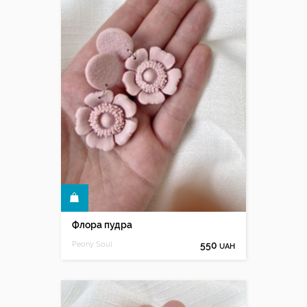
КУПИТИ
Флора пудра
Peony Soul
550
UAH