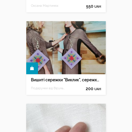
Оксана Мартинюк
550
UAH
КУПИТИ
Вишиті сережки "Виклик", сережки з вишивкою
Подарунки від Віруньки
200
UAH