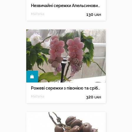
Незвичайні сережки Апельсиновий чай
Malfarka
130
UAH
КУПИТИ
Рожеві сережки з півонією та сріблом
Malfarka
320
UAH