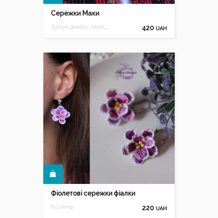
Сережки Маки
Sytnyk_jewelry_hand_made
420
UAH
КУПИТИ
Фіолетові сережки фіалки
FlorAnna
220
UAH