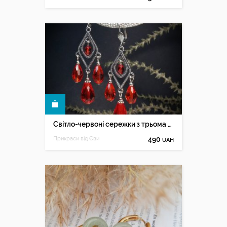
КУПИТИ
Світло-червоні сережки з трьома підвісками
Прикраси від Єви
490
UAH