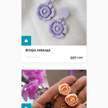
КУПИТИ
Флора лаванда
Peony Soul
550
UAH