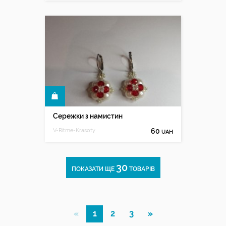
КУПИТИ
Сережки з намистин
V-Ritme-Krasoty
60
UAH
30
ПОКАЗАТИ ЩЕ
ТОВАРІВ
«
1
2
3
»