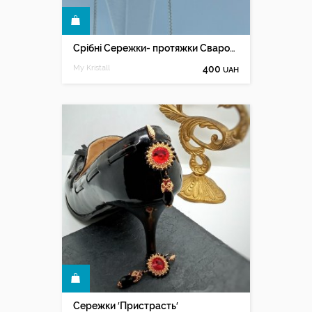
КУПИТИ
Срібні Сережки- протяжки Сваровські
My Kristall
400
UAH
КУПИТИ
Сережки ′Пристрасть′