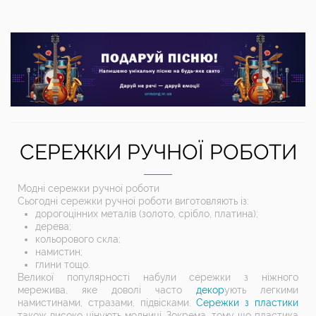
СЕРЕЖКИ РУЧНОЇ РОБОТИ
Модні сережки ручної роботи
Сьогодні сережки ручної роботи виготовляють із:
дорогоцінних металів (золото, срібло, платина);
дерева;
кольорового скла;
намистин;
глини тощо.
Великої популярності набули сережки з ніжного
мережива, яке доволі часто
декор
ують легкими
намистинами, стразами, підвісками.
Сережки з пластики
також високо цінують модниці. Зокрема, тому що пластика