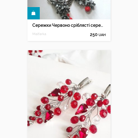
КУПИТИ
Сережки Червоно сріблясті сережки з кораллами
Malfarka
250
UAH