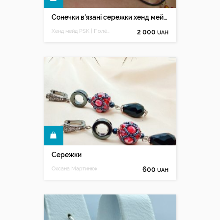
Сонечки в'язані сережки хенд мейд. Сережки сонця смайлики
Хенд мейд PSK | Полёт сердцекрыльца
2 000
UAH
КУПИТИ
Сережки
Оксана Мартинюк
600
UAH