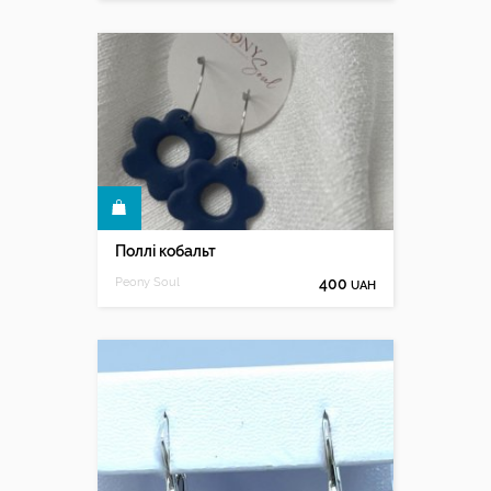
КУПИТИ
Поллі кобальт
Peony Soul
400
UAH