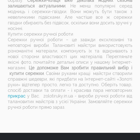
образу.
Сережки-кільця вже декілька модних сезонів
залишаються актуальними
. Не менш популярні серед
модниць і сережки-гвіздки. Вони можуть бути також з
невеличкими підвісками. Але частіше все ж сережки
гвіздки обирають без підвісок, оскільки вони досить зручні у
носінні.
Купити сережки ручної роботи
Сережки ручної роботи – це завжди ексклюзивні та
неповторні вироби. Талановиті майстри використовують
різноманітні матеріали, компонують їх та відкривають з
нової сторони властивості цих матеріалів. Перегляньте
якісні фото, почитайте детальні описи у нашому Інтернет-
магазині.
Це допоможе Вам зробити правильний вибір і
купити сережки
. Своїми руками кращі майстри створили
справжні шедеври, які придбати на Інтернет-сайті «Золоті
руки» відтепер просто, легко та доступно. Оберіть товар,
спосіб доставки та оплати - і красива пара неповторних
прикрас
у Вас. zolotiruky.in.uа - вироби ручної роботи від
талановитих майстрів з усієї України. Замовляйте сережки
ручної роботи прямо зараз.