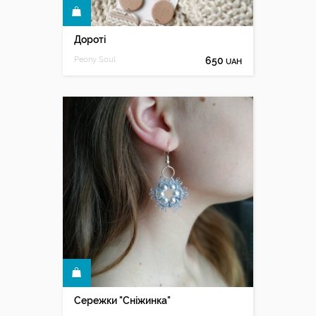
КУПИТИ
Дороті
Peony Soul
650
UAH
КУПИТИ
Сережки "Сніжинка"