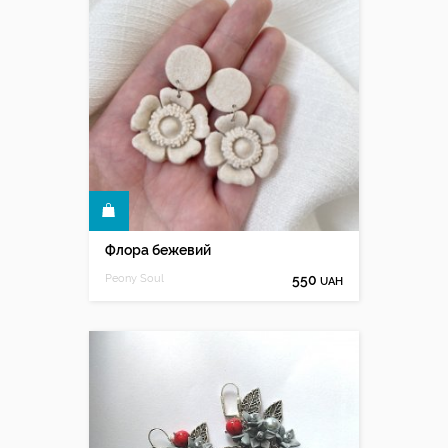
КУПИТИ
Флора бежевий
Peony Soul
550
UAH