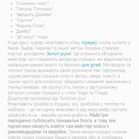
“Слоненя і лист”;
“Петрик П’яточкін”;
“Звільніть Джиммі”;
“Хортон”;
“Король Слон”;
“Дамбо”;
“38 папуг” тощо.
А ще одну чудову можливість м’яку
іграшку
слона купити у
Києві, Львові, Харкові та інших містах України створює
портал рукоділля “
Золоті руки
”. Ця спільнота об’єднала
майстрів, які створюють авторські іграшки, які відрізняються
найвищим рівнем якості та безпеки
для дітей
. Матеріали та
техніки також вражають своїм різноманіттям. Наприклад,
чудово виглядає іграшка слон із фетру, замші, повсті, а
також часто для інтер’єру обирають слоненят, виконаних у
техніці печворк. Не пропустіть також у віртуальному
каталозі слоник (іграшка) у стилі Тедді та Тільда.
Додаткові пропозиції від “Золотих рук”
Можливість придбати іграшку, яку зроблено з теплом та
любов’ю, - це не єдина можливість від хенд-мейд порталу
zolotiruky.in.ua - вироби ручної роботи.
Майстри
періодично публікують пізнавальні блоги, а тому їхні
підписники зможуть знайти там майстер-класи з
рекомендаціями та викрійки
. Таким чином іграшка слоник
зовсім скоро тішитиме Вашого малюка або ж розбавить