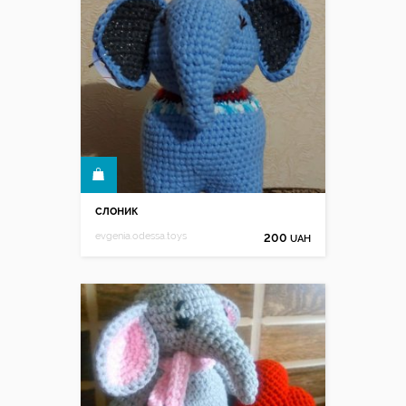
КУПИТИ
слоник
evgenia.odessa.toys
200
UAH