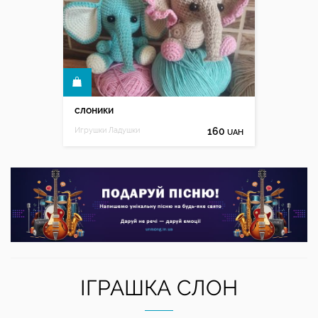
КУПИТИ
слоники
Игрушки Ладушки
160
UAH
ІГРАШКА СЛОН