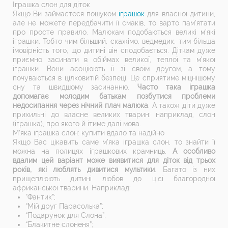
Іграшка слон для діток
Якщо Ви займаєтеся пошуком
іграшок
для власної дитини,
але не можете передбачити її смаків, то варто пам’ятати
про просте правило. Малюкам подобаються великі м’які
іграшки. Тобто чим більший, скажімо, ведмедик, тим більша
імовірність того, що дитині він сподобається. Діткам дуже
приємно засинати в обіймах великої, теплої та м’якої
іграшки. Вони асоціюють її зі своїм другом, а тому
почуваються в цілковитій безпеці. Це сприятиме міцнішому
сну та швидшому засинанню.
Часто така іграшка
допомагає молодим батькам позбутися проблеми
недосипання через нічний плач малюка
. А також діти дуже
прихильні до власне великих тварин: наприклад, слон
(іграшка), про якого й ітиме далі мова.
М’яка іграшка слон: купити вдало та надійно
Якщо Вас цікавить саме м’яка іграшка слон, то знайти її
можна на полицях іграшкових крамниць.
А особливо
вдалим цей варіант може виявитися для діток від трьох
років, які люблять дивитися мультики
. Багато із них
прищеплюють дитині любов до цієї благородної
африканської тварини. Наприклад:
“Фантик”;
“Мій друг Парасолька”;
“Подарунок для Слона”;
“Блакитне слоненя”;