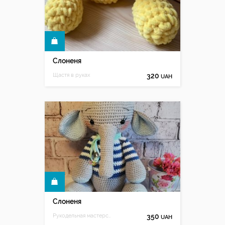
КУПИТИ
Слоненя
Щастя в руках
320
UAH
КУПИТИ
Слоненя
Рукодельная мастерская
350
UAH