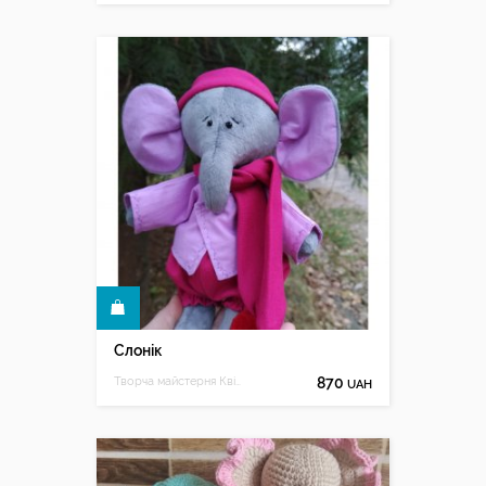
КУПИТИ
Слонік
Творча майстерня Квітослави
870
UAH