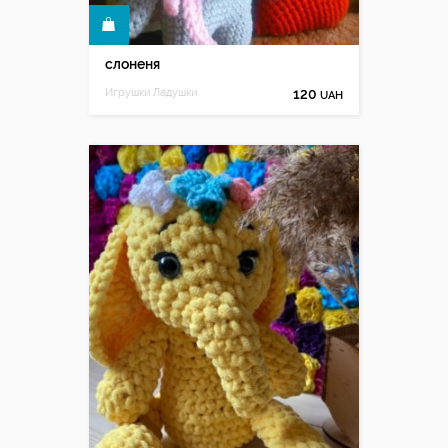
КУПИТИ
слоненя
Игрушки Ладушки
120
UAH