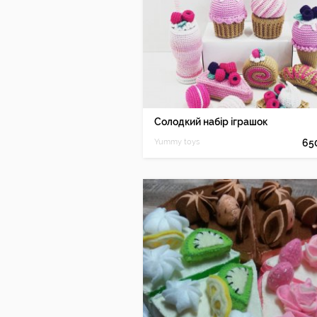
Солодкий набір іграшок
Yummy toys
65