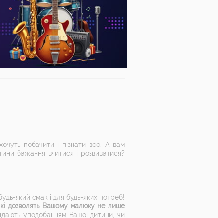
хочуть побачити і пізнати все. А вам
итини бажання вчитися і розвиватися?
будь-який смак і для будь-яких потреб!
які дозволять Вашому малюку не лише
відають уподобанням Вашої дитини, чи