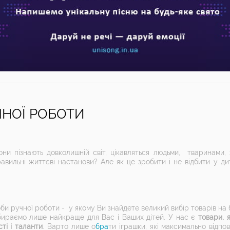
ЧНОЇ РОБОТИ
вони пізнають довколишній світ, цікавляться людьми, тваринами, 
равильні життєві настанови? Але як це зробити і не відбити у д
роби ручної роботи - у якому Ви знайдете великий вибір товарів на 
бираємо лише найкраще для Вас і Ваших дітей. У нас є
товари, 
сті і таланти
. Варто лише о
бра
ти іграшки, які максимально відпо