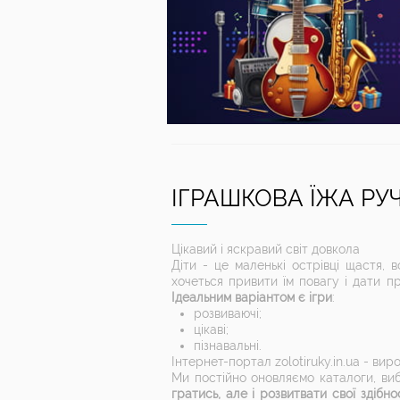
ІГРАШКОВА ЇЖА РУ
Цікавий і яскравий світ довкола
Діти - це маленькі острівці щастя, 
хочеться привити їм повагу і дати п
Ідеальним варіантом є ігри
:
розвиваючі;
цікаві;
пізнавальні.
Інтернет-портал zolotiruky.in.ua - ви
Ми постійно оновляємо каталоги, ви
гратись, але і розвитвати свої здібно