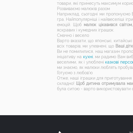
товари, які принесуть максимум корис
Розвиваємо малюків разом
Наприклад, сьогодні ми пропонуємо
гра. Найпопулярніші і найвеселіші іг
емоцій. Щоб
малюк цікавився світом
яскравих і кумедних іграшок.
Смачно і весело
Варто вказати, що японські, китайські
всіх товарів, ми упевнені, що
Ваші діт
Ви не помилилися, наш магазин пропо
ініціативу на
кухні
, ми радимо Вам виб
веселими, як і улюблені
казкові персо
ми знаємо, як малюки люблять пробува
Готуємо з любов’ю
Отже, наші іграшки для приготування 
складно!
Щоб дитина отримувала мак
була ситою - варто використовувати с