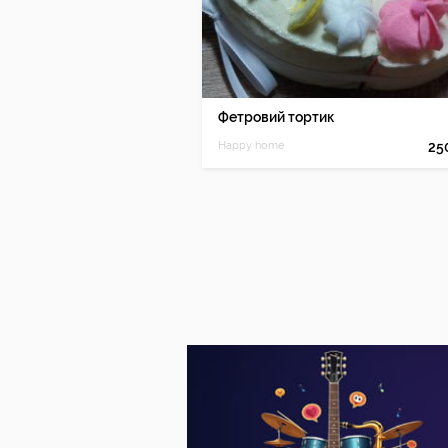
Фетровий тортик
Happy home
25