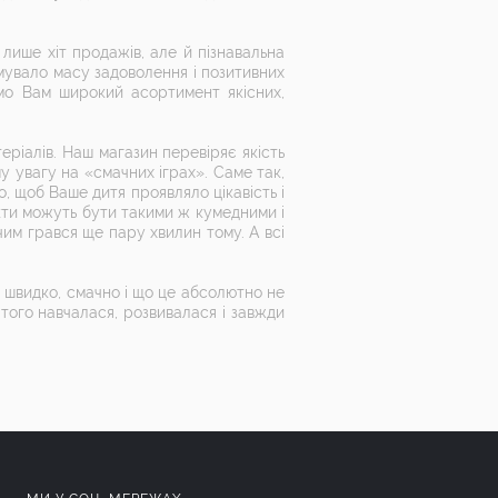
 лише хіт продажів, але й пізнавальна
имувало масу задоволення і позитивних
мо Вам широкий асортимент якісних,
теріалів. Наш магазин перевіряє якість
у увагу на «смачних іграх». Саме так,
го, щоб Ваше дитя проявляло цікавість і
укти можуть бути такими ж кумедними і
им грався ще пару хвилин тому. А всі
и швидко, смачно і що це абсолютно не
м того навчалася, розвивалася і завжди