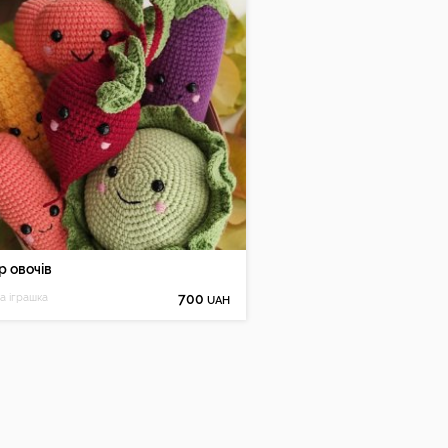
р овочів
на іграшка
700
UAH