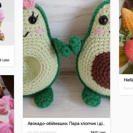
0
UAH
Набі
В'яза
Авокадо-обіймашки. Пара хлопчик і дівчинка. В'язані іграшки.
Ми-Ми-Милашкам
250
UAH