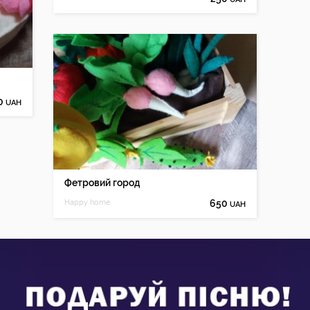
0
UAH
Фетровий город
Happy home
650
UAH