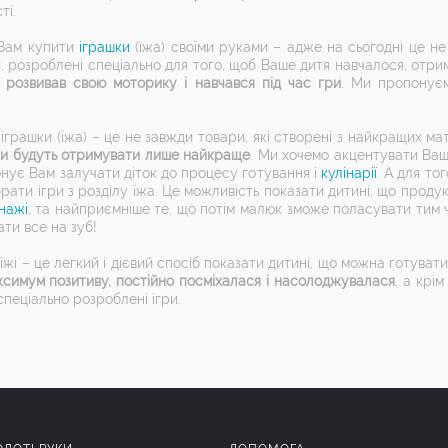
ті.
 Вам купити
іграшки
(їжа) своїми руками – адже на сьогодні це не
ри, розроблені спеціально для того, щоб Ваше дитя навчалося, отр
, розвивав свою моторику і навчався під час гри
. Ми пропонує
 іграшки (їжа) – це не завжди товари, які створені з найкращих ма
ки будуть отримувати лише найкраще
. Ми хочемо акцентувати Ваш
нує Вам залучати діток до процесу готування і
кулінарії
. А для то
рати ігри з розділу їжа. Це можливість показати дитині, що прод
нажі
, та найприємніше те, що потім малюк зможе поласувати тим ч
ти все на зуб!
їжі – це легкий і дієвий спосіб показати дитині, що можна готуват
симум позитиву, постійно посміхалася і насолоджувалася
, а крі
пеціально розроблені ігри.