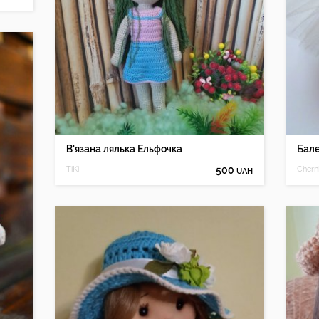
В'язана лялька Ельфочка
Бале
TiKi
500
Chern
UAH