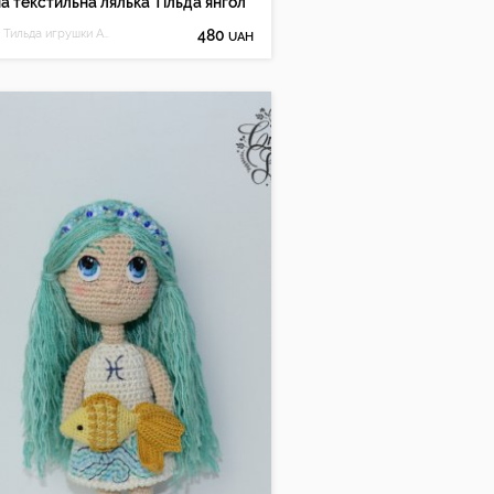
а текстильна лялька Тільда янгол
Куклы Тильда игрушки Анны Сушко
480
UAH