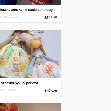
Українська лялька - в національному костюмі
ia.odessa.toys
350
UAH
 лялечки ручної роботи
ikovaNataliya
130
UAH