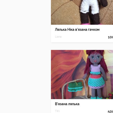
Лялька Ніка в'язана гачком
Liana
10
В'язана лялька
TiKi
50