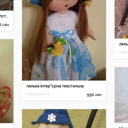
В'язана іграшка лялька хлопчик "Хіпстер", подарунок подрузі
0
UAH
ляль
Майст
лялька інтер"єрна текстильна
Майстринка ОК
550
UAH