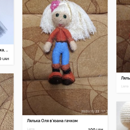
Лялька балерина, текстильна лялька, лялька тильда
0
UAH
Ляль
Liana
Лялька Оля в'язана гачком
Liana
100
UAH