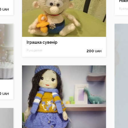
Ніжн
0
UAH
Іграшка сувенір
Рукоделия
200
UAH
50
UAH