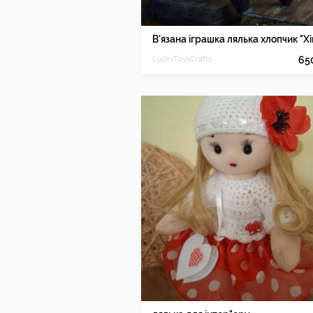
LuckyToysCrafts
65