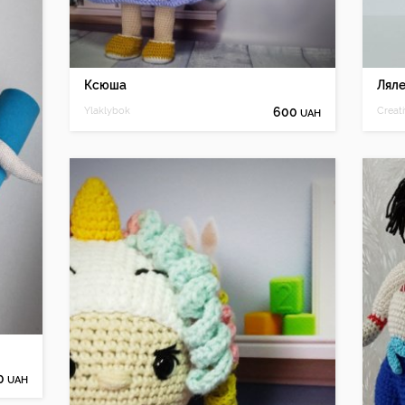
Ксюша
Ляле
Ylaklybok
600
Creati
UAH
0
UAH