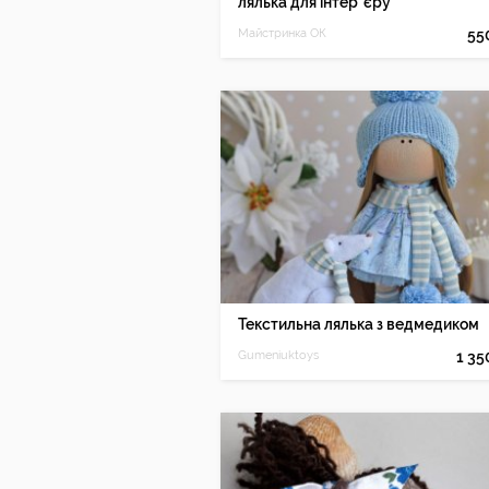
лялька для інтер"єру
Майстринка ОК
55
Текстильна лялька з ведмедиком
Gumeniuktoys
1 3