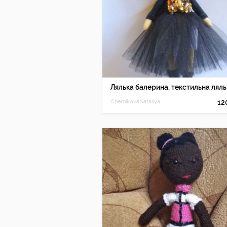
ChernikovaNataliya
12