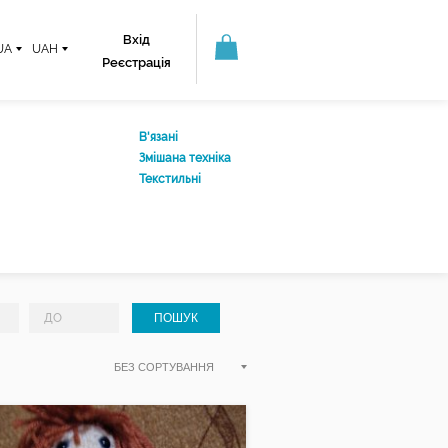
Вхід
UA
UAH
Реєстрація
В'язані
Змішана техніка
Текстильні