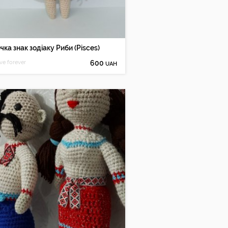
чка знак зодіаку Риби (Pisces)
ve forever
600
UAH