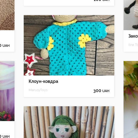
Зако
0
UAH
Клоун-ковдра
MarusyToys
300
UAH
0
UAH