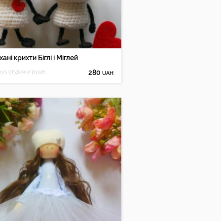
хані крихти Біглі і Міглей
Ilna Toys студия игрушек и декора
280
UAH