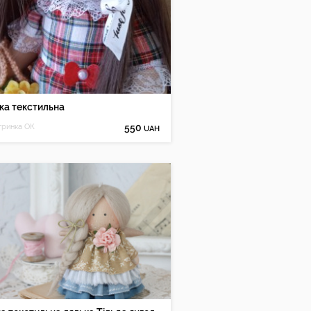
ка текстильна
ринка ОК
550
UAH