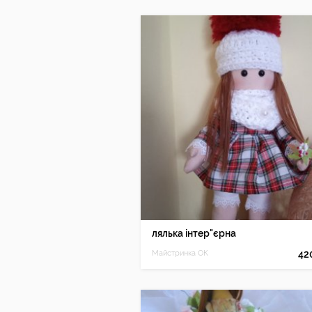
лялька інтер"єрна
Майстринка ОК
42