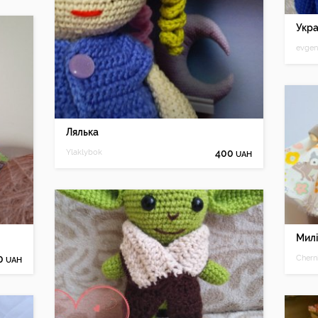
evgen
Лялька
Ylaklybok
400
UAH
Милі
0
Chern
UAH