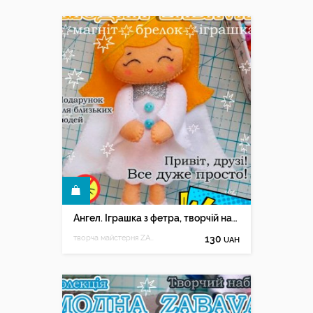
КУПИТИ
Ангел. Іграшка з фетра, творчій набір з фетру
творча майстерня ZABAVA
130
UAH