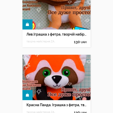
КУПИТИ
Лев.Іграшка з фетра, творчій набір з фетру
творча майстерня ZABAVA
130
UAH
КУПИТИ
Красна Панда. Іграшка з фетра, творчій набір з фетру
творча майстерня ZABAVA
130
UAH