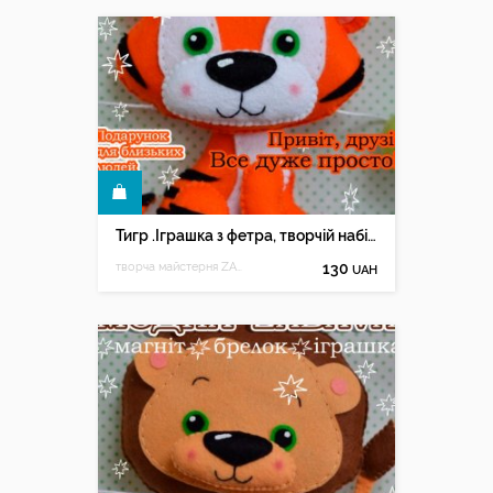
КУПИТИ
Тигр .Іграшка з фетра, творчій набір з фетру
творча майстерня ZABAVA
130
UAH