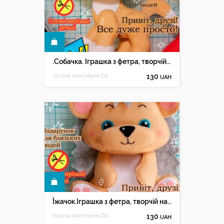
КУПИТИ
.Собачка. Іграшка з фетра, творчій набір з фетру.Собачка
творча майстерня ZABAVA
130
UAH
КУПИТИ
Їжачок.Іграшка з фетра, творчій набір з фетру
творча майстерня ZABAVA
130
UAH