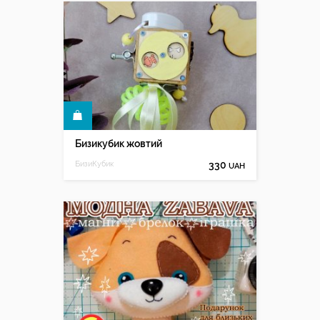
КУПИТИ
Бизикубик жовтий
БизиКубик
330
UAH