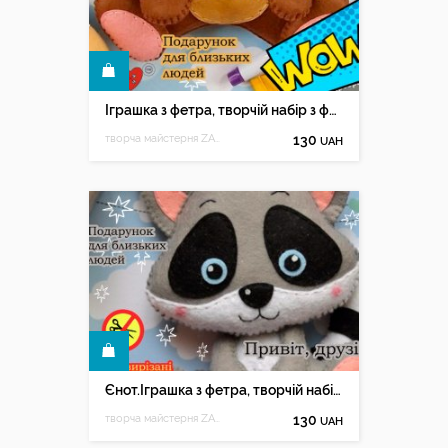
КУПИТИ
Іграшка з фетра, творчій набір з фетру
творча майстерня ZABAVA
130
UAH
КУПИТИ
Єнот.Іграшка з фетра, творчій набір з фетру
творча майстерня ZABAVA
130
UAH