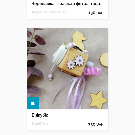
Черепашка. Іграшка з фетра, творчій набір з фетру
творча майстерня ZABAVA
130
UAH
КУПИТИ
Бізікубік
БизиКубик
330
UAH