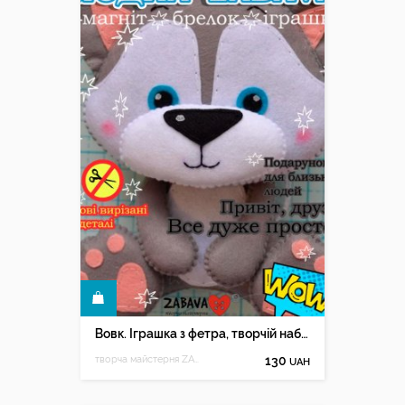
КУПИТИ
Вовк. Іграшка з фетра, творчій набір з фетру
творча майстерня ZABAVA
130
UAH