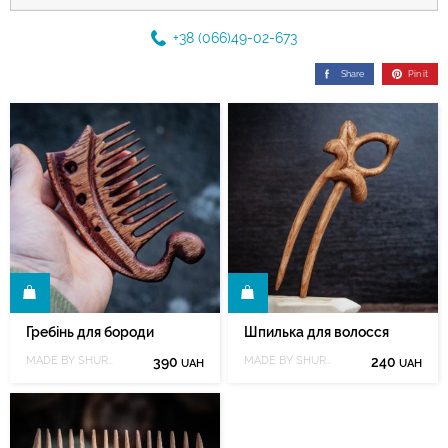
+38 (066)49-02-673
Share
Pin it
И
КУПИТИ
Гребінь для бороди
Шпилька для волосся
MADE BY SHURIK
390
MADE BY SHURIK
240
UAH
UAH