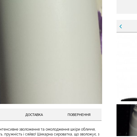
ДОСТАВКА
ПОВЕРНЕННЯ
нтенсивне зволоження та омолодження шкіри обличчя,
ть, пружність і сяйво! Шикарна сироватка, що зволожує, з