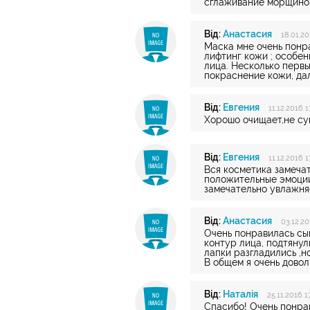
сглаживание морщино
Від:
Анастасия
18.01.20
Маска мне очень понр
лифтинг кожи ; особен
лица. Несколько перв
покраснение кожи, да
Від:
Евгения
11.12.2016 1
Хорошо очищает,не су
Від:
Евгения
11.12.2016 1
Вся косметика замечат
положительные эмоции
замечательно увлажняе
Від:
Анастасия
03.12.20
Очень понравилась сы
контур лица, подтянул
лапки разгладились ,н
В общем я очень довол
Від:
Наталія
25.11.2016 1
Спасибо! Очень понрав