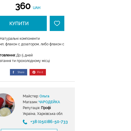
360
UAH
КУПИТИ
Натуральні компоненти
мл, флакон с дозатором, либо флакон с
отовлення:
До 5 дней
ігання ти прохолодному місці
Share
Pin it
Майстер:
Ольга
Магазин:
ЧАРОДЕЙКА
Репутація:
Профі
Україна, Харківська обл.
+38 (050)86-50-733