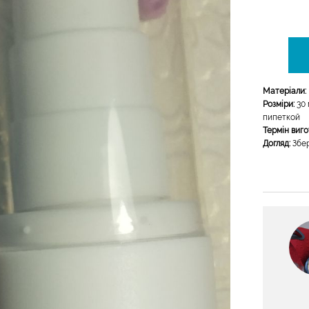
Матеріали:
Розміри:
30 
пипеткой
Термін виг
Догляд:
Збер