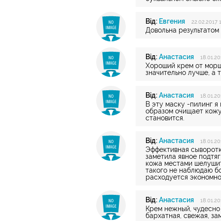
Від:
Евгения
22.02.2017 1
Довольна результатом 
Від:
Анастасия
18.01.20
Хороший крем от морщ
значительно лучше, а 
Від:
Анастасия
18.01.20
В эту маску -пилинг я
образом очищает кожу
становится.
Від:
Анастасия
18.01.20
Эффективная сыворотка
заметила явное подтя
кожа местами шелушит
такого не наблюдаю бо
расходуется экономн
Від:
Анастасия
18.01.20
Крем нежный, чудесно
бархатная, свежая, за