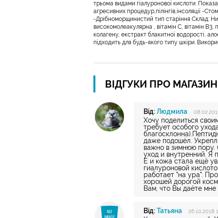
трьома видами гіалуронової кислоти. Показан
агресивних процедур,пілінгів,інсоляції -Сто
-Дрібноморщинистий тип старіння Склад: Ни
високомолеакулярна , вітамін С, вітамін В3, п
колагену, екстракт блакитної водорості, ал
підходить для будь-якого типу шкіри. Викори
ВІДГУКИ ПРО МАГАЗИ
Від:
Людмила
08.02.201
Хочу поделиться своим
требует особого ухода
благосклонна).Пептид
даже подошёл. Укрепля
важно в зимнюю пору.
уход и внутренний. Я
Е и кожа стала ещё у
гиалуроновой кислото
работает "на ура". П
хорошей дорогой косме
Вам, что Вы даёте мне
Від:
Татьяна
26.10.2018 