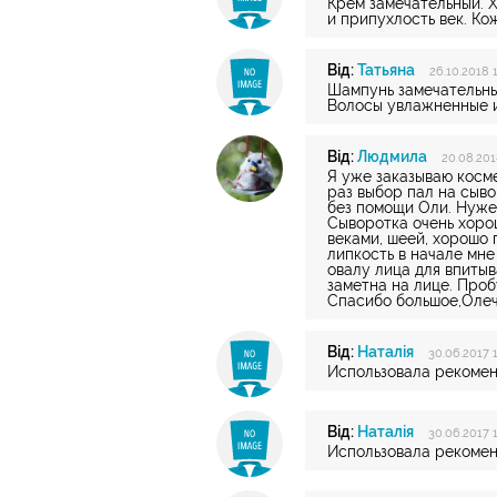
Крем замечательный. 
и припухлость век. Ко
Від:
Татьяна
26.10.2018 
Шампунь замечательны
Волосы увлажненные и
Від:
Людмила
20.08.201
Я уже заказываю косме
раз выбор пал на сыво
без помощи Оли. Нужен
Сыворотка очень хорош
веками, шеей, хорошо 
липкость в начале мн
овалу лица для впитыв
заметна на лице. Проб
Спасибо большое,Олеч
Від:
Наталія
30.06.2017 1
Использовала рекомен
Від:
Наталія
30.06.2017 1
Использовала рекомен