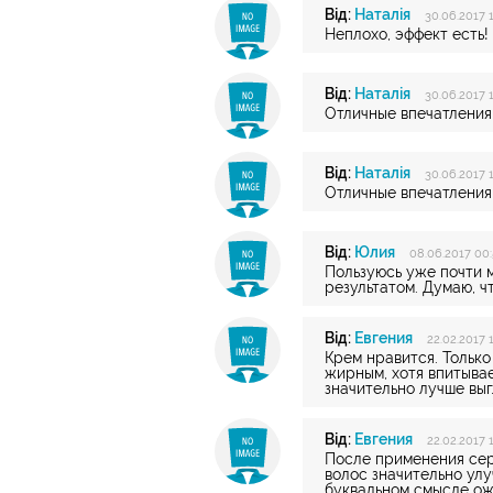
Від:
Наталія
30.06.2017 
Неплохо, эффект есть!
Від:
Наталія
30.06.2017 
Отличные впечатления 
Від:
Наталія
30.06.2017 1
Отличные впечатления
Від:
Юлия
08.06.2017 00:
Пользуюсь уже почти 
результатом. Думаю, ч
Від:
Евгения
22.02.2017 
Крем нравится. Только
жирным, хотя впитыва
значительно лучше выг
Від:
Евгения
22.02.2017 
После применения сер
волос значительно улу
буквальном смысле ож