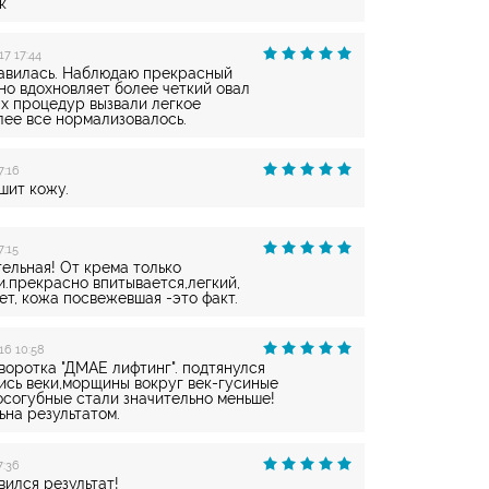
к
17 17:44
авилась. Наблюдаю прекрасный
но вдохновляет более четкий овал
ых процедур вызвали легкое
лее все нормализовалось.
7:16
шит кожу.
7:15
ельная! От крема только
.прекрасно впитывается,легкий,
т, кожа посвежевшая -это факт.
16 10:58
воротка "ДМАЕ лифтинг". подтянулся
ись веки,морщины вокруг век-гусиные
осогубные стали значительно меньше!
ьна результатом.
7:36
ился результат!