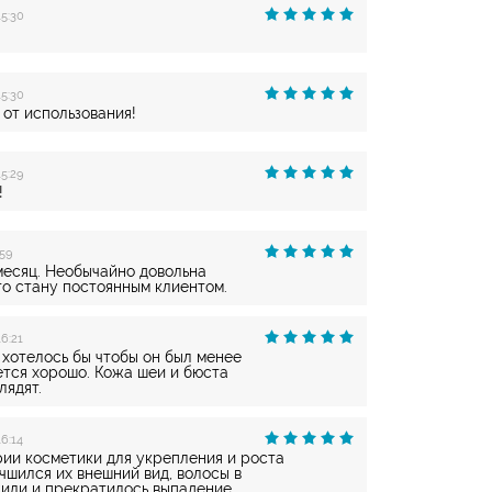
15:30
15:30
от использования!
5:29
!
59
месяц. Необычайно довольна
то стану постоянным клиентом.
16:21
 хотелось бы чтобы он был менее
ется хорошо. Кожа шеи и бюста
лядят.
16:14
ии косметики для укрепления и роста
чшился их внешний вид, волосы в
или и прекратилось выпадение .