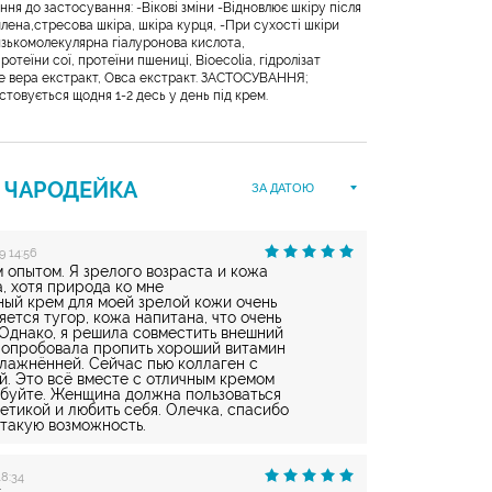
ня до застосування: -Вікові зміни -Відновлює шкіру після
млена,стресова шкіра, шкіра курця, -При сухості шкіри
зькомолекулярна гіалуронова кислота,
ротеїни сої, протеїни пшениці, Bioecolia, гідролізат
ое вера екстракт, Овса екстракт. ЗАСТОСУВАННЯ;
стовується щодня 1-2 десь у день під крем.
Н
ЧАРОДЕЙКА
9 14:56
 опытом. Я зрелого возраста и кожа
, хотя природа ко мне
ный крем для моей зрелой кожи очень
ется тугор, кожа напитана, что очень
 Однако, я решила совместить внешний
 попробовала пропить хороший витамин
влажнённей. Сейчас пью коллаген с
й. Это всё вместе с отличным кремом
робуйте. Женщина должна пользоваться
тикой и любить себя. Олечка, спасибо
 такую возможность.
18:34