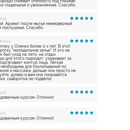
Хорошо снимает отечность под глазами
жа гладенькая и увлажненная. Спасибо.
18:29
й. Аромат после мытья неимоверный.
 послушные. Спасибо.
8 01:53
тику у Олечки более 2-х лет. В этот
ротку "молодильное зелье". И это не
 был уход на лето, на отдых.
о для этого подходит: ухаживает за
подтягивает контур лица. Лёгкая
е необходима для похлопываний по
ания и массажа, дальше она просто не
уйте, думаю и вам она понравится.
ка, сыворотка не подвела)
5:32
дованным курсом. Отлично!
5:31
дованным курсом. Отлично!