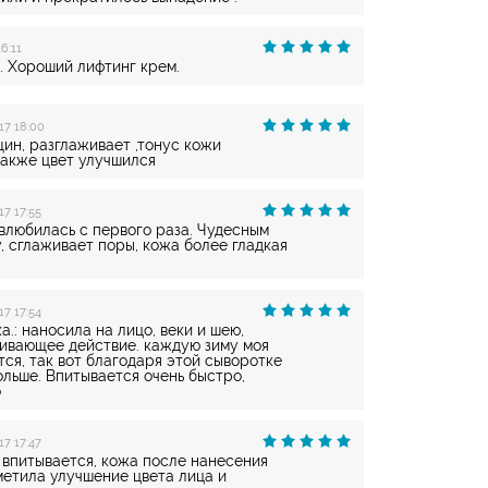
6:11
. Хороший лифтинг крем.
17 18:00
ин, разглаживает ,тонус кожи
также цвет улучшился
17 17:55
 влюбилась с первого раза. Чудесным
, сглаживает поры, кожа более гладкая
17 17:54
.: наносила на лицо, веки и шею,
гивающее действие. каждую зиму моя
ся, так вот благодаря этой сыворотке
льше. Впитывается очень быстро,
о
17 17:47
 впитывается, кожа после нанесения
метила улучшение цвета лица и