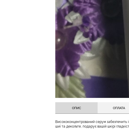
ОПИС
ОПЛАТА
Висококонцентрований серум забезпечить і
шиї та декольте, подарує вашій шкірі гладкіс