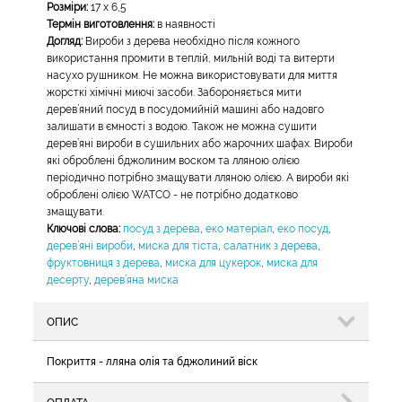
Розміри:
17 х 6,5
Термін виготовлення:
в наявності
Догляд:
Вироби з дерева необхідно після кожного
використання промити в теплій, мильній воді та витерти
насухо рушником. Не можна використовувати для миття
жорсткі хімічні миючі засоби. Забороняється мити
дерев’яний посуд в посудомийній машині або надовго
залишати в ємності з водою. Також не можна сушити
дерев’яні вироби в сушильних або жарочних шафах. Вироби
які оброблені бджолиним воском та лляною олією
періодично потрібно змащувати лляною олією. А вироби які
оброблені олією WATCO - не потрібно додатково
змащувати.
Ключові слова:
посуд з дерева
,
еко матеріал
,
еко посуд
,
дерев’яні вироби
,
миска для тіста
,
салатник з дерева
,
фруктовниця з дерева
,
миска для цукерок
,
миска для
десерту
,
дерев’яна миска
ОПИС
Покриття - лляна олія та бджолиний віск