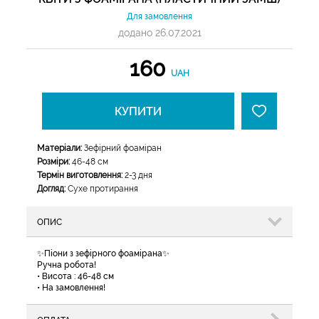
Для замовлення
додано 26.07.2021
160
UAH
КУПИТИ
Матеріали:
Зефірний фоаміран
Розміри:
46-48 см
Термін виготовлення:
2-3 дня
Догляд:
Сухе протирання
ОПИС
✨Піони з зефірного фоамірана✨
Ручна робота!
• Висота : 46-48 см
• На замовлення!