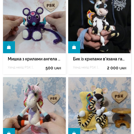
И
КУПИТИ
Мишка з крилами ангела в'язана гачком м'яка іграшка 6
Бик із крилами в'язана гачком м'яка іграшка ручної роботи
Хенд мейд PSK | Полёт сердцекрыльца
500
Хенд мейд PSK | Полёт сердцекрыльца
2 000
UAH
UAH