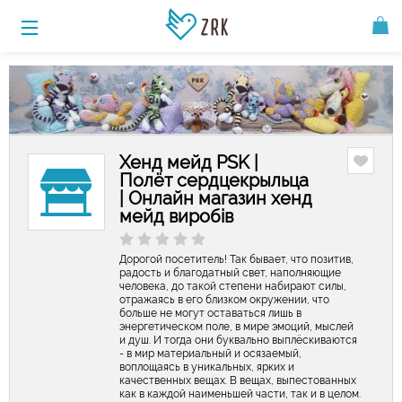
Хенд мейд PSK |
Полёт сердцекрыльца
| Онлайн магазин хенд
мейд виробів
Дорогой посетитель! Так бывает, что позитив,
радость и благодатный свет, наполняющие
человека, до такой степени набирают силы,
отражаясь в его близком окружении, что
больше не могут оставаться лишь в
энергетическом поле, в мире эмоций, мыслей
и душ. И тогда они буквально выплёскиваются
- в мир материальный и осязаемый,
воплощаясь в уникальных, ярких и
качественных вещах. В вещах, выпестованных
как в каждой наименьшей части, так и в целом.