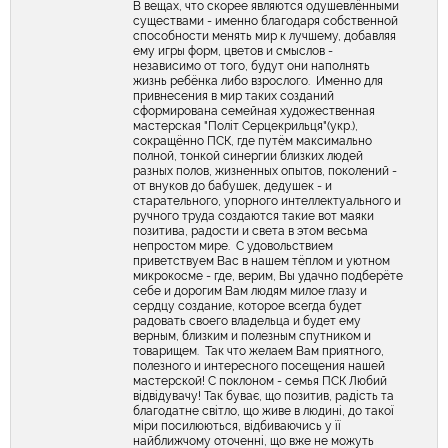
В вещах, что скорее являются одушевлёнными
существами - именно благодаря собственной
способности менять мир к лучшему, добавляя
ему игры форм, цветов и смыслов -
независимо от того, будут они наполнять
жизнь ребёнка либо взрослого. Именно для
привнесения в мир таких созданий
сформирована семейная художественная
мастерская "Політ Серцекрильця"(укр.),
сокращённо ПСК, где путём максимально
полной, тонкой синергии близких людей
разных полов, жизненных опытов, поколений -
от внуков до бабушек, дедушек - и
старательного, упорного интеллектуального и
ручного труда создаются такие вот маяки
позитива, радости и света в этом весьма
непростом мире. С удовольствием
приветствуем Вас в нашем тёплом и уютном
микрокосме - где, верим, Вы удачно подберёте
себе и дорогим Вам людям милое глазу и
сердцу создание, которое всегда будет
радовать своего владельца и будет ему
верным, близким и полезным спутником и
товарищем. Так что желаем Вам приятного,
полезного и интересного посещения нашей
мастерской! С поклоном - семья ПСК Любий
відвідувачу! Так буває, що позитив, радість та
благодатне світло, що живе в людині, до такої
міри посилюються, відбиваючись у її
найближчому оточенні, що вже не можуть