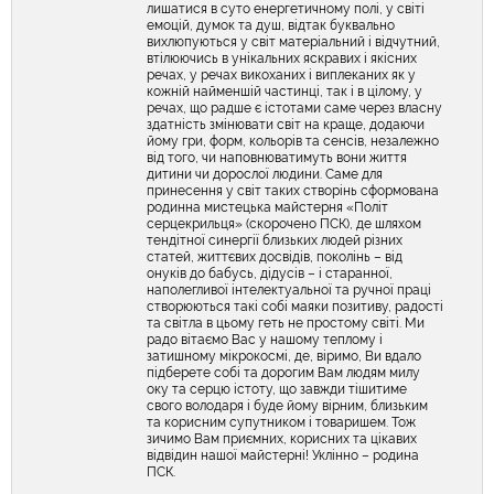
лишатися в суто енергетичному полі, у світі
емоцій, думок та душ, відтак буквально
вихлюпуються у світ матеріальний і відчутний,
втілюючись в унікальних яскравих і якісних
речах, у речах викоханих і виплеканих як у
кожній найменшій частинці, так і в цілому, у
речах, що радше є істотами саме через власну
здатність змінювати світ на краще, додаючи
йому гри, форм, кольорів та сенсів, незалежно
від того, чи наповнюватимуть вони життя
дитини чи дорослої людини. Саме для
принесення у світ таких створінь сформована
родинна мистецька майстерня «Політ
серцекрильця» (скорочено ПСК), де шляхом
тендітної синергії близьких людей різних
статей, життєвих досвідів, поколінь – від
онуків до бабусь, дідусів – і старанної,
наполегливої інтелектуальної та ручної праці
створюються такі собі маяки позитиву, радості
та світла в цьому геть не простому світі. Ми
радо вітаємо Вас у нашому теплому і
затишному мікрокосмі, де, віримо, Ви вдало
підберете собі та дорогим Вам людям милу
оку та серцю істоту, що завжди тішитиме
свого володаря і буде йому вірним, близьким
та корисним супутником і товаришем. Тож
зичимо Вам приємних, корисних та цікавих
відвідин нашої майстерні! Уклінно – родина
ПСК.