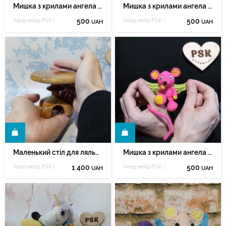
Мишка з крилами ангела в'язана гачком м'яка іграшка 4
Мишка з крилами ангела в'язана гачком м'яка іграшка 7
Хенд мейд PSK | Полёт сердцекрыльца
500
Хенд мейд PSK | Полёт сердцекрыльца
500
UAH
UAH
И
КУПИТИ
Маленький стіл для ляльок іграшковий ручної роботи дерева 1
Мишка з крилами ангела в'язана гачком м'яка іграшка 5
Хенд мейд PSK | Полёт сердцекрыльца
1 400
Хенд мейд PSK | Полёт сердцекрыльца
500
UAH
UAH