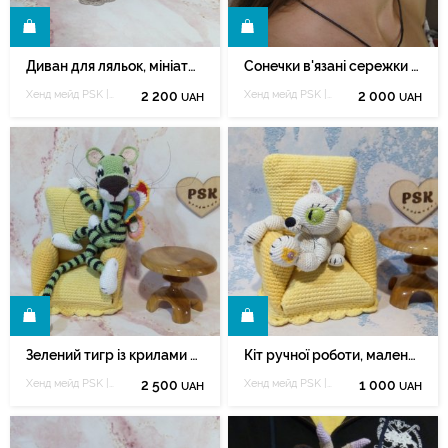
И
КУПИТИ
Диван для ляльок, мініатюрна софа, м'які меблі для іграшок
Сонечки в'язані сережки хенд мейд. Сережки сонця смайлики
Хенд мейд PSK | Полёт сердцекрыльца
2 200
Хенд мейд PSK | Полёт сердцекрыльца
2 000
UAH
UAH
И
КУПИТИ
Зелений тигр із крилами метелика. В'язаний символ року 2022
Кіт ручної роботи, маленька м'яка кішка в'язана гачком.
Хенд мейд PSK | Полёт сердцекрыльца
2 500
Хенд мейд PSK | Полёт сердцекрыльца
1 000
UAH
UAH