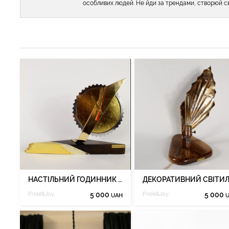
особливих людей. Не йди за трендами, створюй сві
НАСТІЛЬНИЙ ГОДИННИК PRIDE&JOY З МОРЕНОГО ДУБА 11CL
Pride&Joy
5 000
Pride&Joy
5 000
UAH