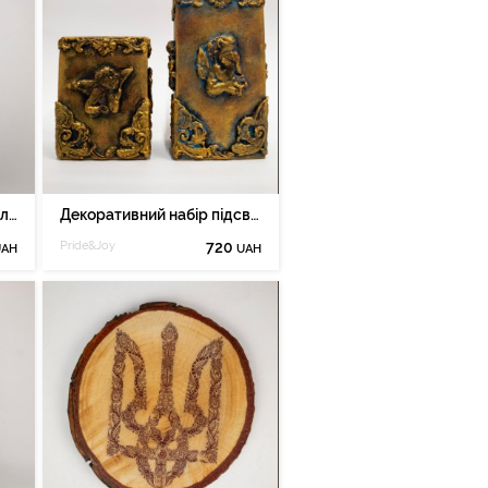
Декоративна прикраса для дому "Янгол"
Декоративний набір підсвічників "Янголи" 03dec
Pride&Joy
720
UAH
UAH