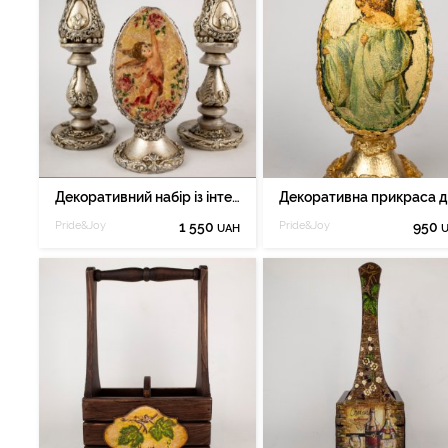
Декоративний набір із інтер'єрної прикраси та підсвічників
Pride&Joy
1 550
Pride&Joy
950
UAH