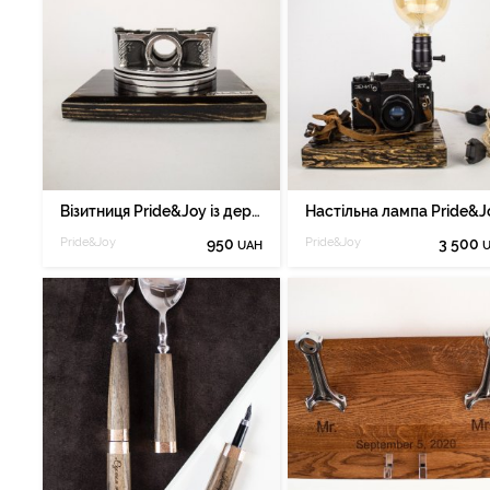
Візитниця Pride&Joy із дерева та авто запчастини 02wiz2
Pride&Joy
950
Pride&Joy
3 500
UAH