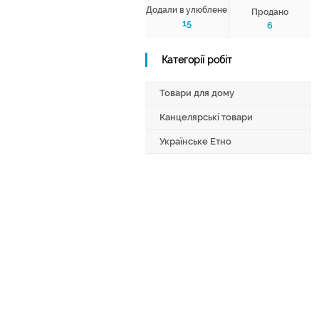
Додали в улюблене
Продано
15
6
Категорії робіт
Товари для дому
Канцелярські товари
Українське Етно