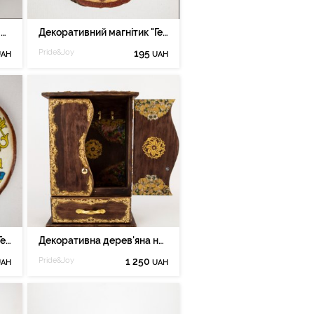
Декоративний короб для вина 01v
Декоративний магнітик "Герб", сувенір 01mgbg
Pride&Joy
195
UAH
UAH
Декоративний магнітик "Герб" 02mgbg
Декоративна дерев'яна настінна ключниця 01dkl
Pride&Joy
1 250
UAH
UAH