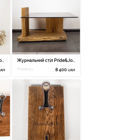
Настільна лампа Pride&Joy з вінтажним фотоапаратом 02gllich
Журнальний стіл Pride&Joy із натурального дерева 07tbl
Pride&Joy
8 400
UAH
UAH