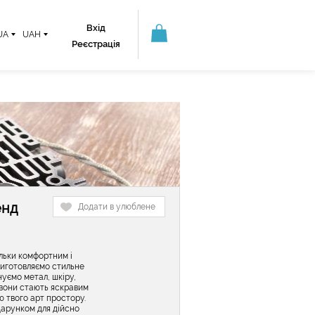
Вхід
UA
UAH
Реєстрація
енд
Додати в улюблене
ільки комфортним і
виготовляємо стильне
нуємо метал, шкіру,
о вони стають яскравим
 твого арт простору.
дарунком для дійсно