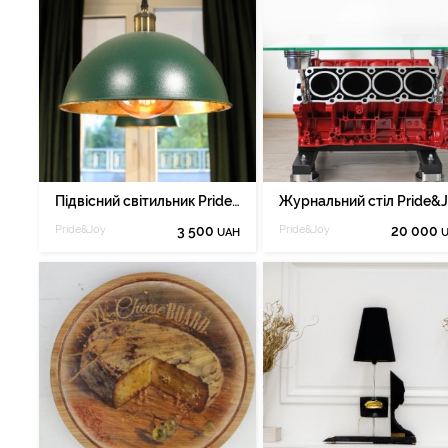
Підвісний світильник Pride&Joy з поталью
Pride&Joy
3 500
Pride&Joy
20 000
UAH