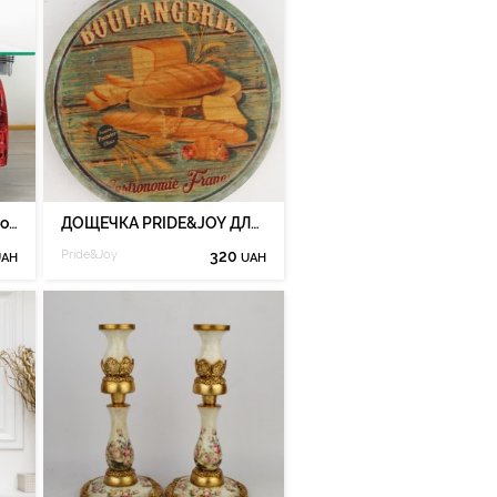
Журнальний стіл Pride&Joy із двигуна
ДОЩЕЧКА PRIDE&JOY ДЛЯ СЕРВІРУВАННЯ, ДЛЯ СИРУ 01WPL
Pride&Joy
320
UAH
UAH