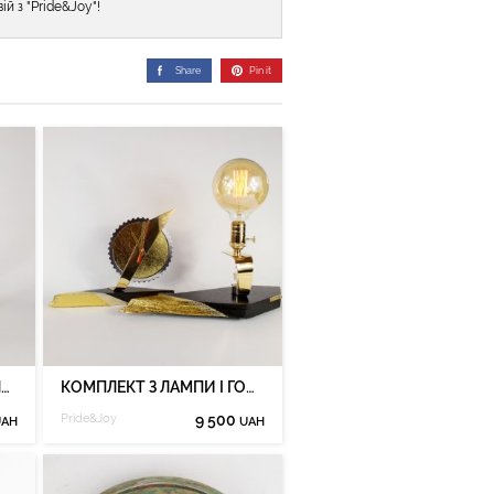
й з "Pride&Joy"!
Share
Pin it
ДЕКОРАТИВНИЙ СВІТИЛЬНИК PRIDE&JOY EXCLUSIVE
КОМПЛЕКТ З ЛАМПИ І ГОДИННИКА PRIDE&JOY ІЗ МОРЕНОГО ДУБА 01E
Pride&Joy
9 500
UAH
UAH