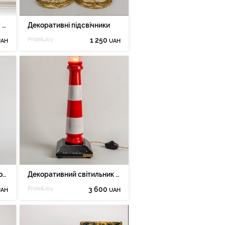
Арт світильник Pride&Joy з абажуром 05ARTL
Декоративні підсвічники
Pride&Joy
1 250
UAH
UAH
Настільна лампа Pride&Joy industrial із автозапчастин 15LI
Декоративний світильник Pride&Joy Маяк
Pride&Joy
3 600
UAH
UAH