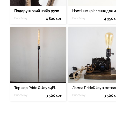
Подарунковий набір ручок Pride&Joy Сhef
Pride&Joy
4 800
Pride&Joy
4 950
UAH
Торшер Pride & Joy 14FL
Pride&Joy
3 500
Pride&Joy
3 500
UAH