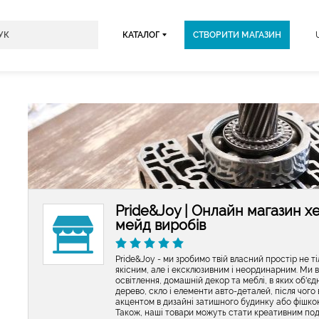
КАТАЛОГ
СТВОРИТИ МАГАЗИН
Pride&Joy | Онлайн магазин х
мейд виробів
Pride&Joy - ми зробимо твій власний простір не т
якісним, але і ексклюзивним і неординарним. Ми 
освітлення, домашній декор та меблі, в яких об'єд
дерево, скло і елементи авто-деталей, після чог
акцентом в дизайні затишного будинку або фішкою
Також, наші товари можуть стати креативним по