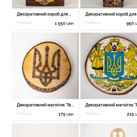
Декоративний короб для вина (для 2-х пляшок) 02v
Pride&Joy
1 550
Pride&Joy
950
UAH
Декоративний магнітик "Герб", сувенір 01mgmg
Pride&Joy
175
Pride&Joy
215
UAH