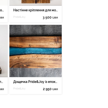
Настінне кріплення для мото шолому Pride&Joy 07R
Настінне кріплення для мото шолому Pride&Joy
Pride&Joy
3 500
UAH
UAH
Лампа Pride&Joy з фотоапаратом з фігурами Ліхтенберга
Дощечка Pride&Joy із епоксидної смоли 05epxpl
Pride&Joy
2 950
UAH
UAH