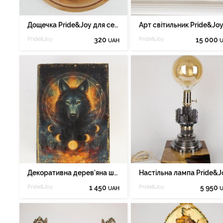
Дощечка Pride&Joy для сервірування, для сиру 02wpl
Pride&Joy
320
Pride&Joy
15 000
UAH
Декоративна дерев'яна шкатулка-книга "Вовк"
Pride&Joy
1 450
Pride&Joy
5 950
UAH