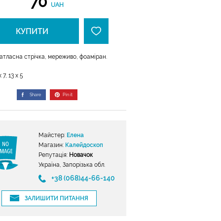
70
UAH
КУПИТИ
атласна стрічка, мереживо, фоаміран.
 7, 13 х 5
Share
Pin it
Майстер:
Елена
Магазин:
Калейдоскоп
Репутація:
Новачок
Україна, Запорізька обл.
+38 (068)44-66-140
ЗАЛИШИТИ ПИТАННЯ