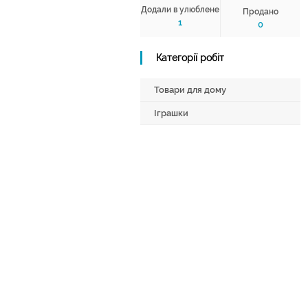
Додали в улюблене
Продано
1
0
Категорії робіт
Товари для дому
Іграшки