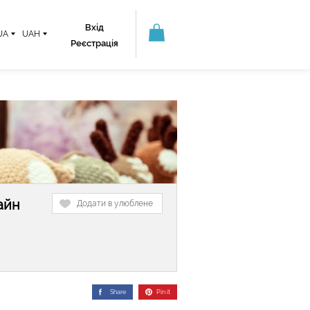
Вхід
UA
UAH
Реєстрація
айн
Додати в улюблене
Share
Pin it