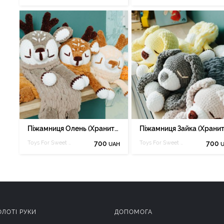
Піжамниця Олень (Хранитель Піжам), іграшка для сну.
Toys For Sweet Dreamer
700
Toys For Sweet Dreamer
700
UAH
ОЛОТІ РУКИ
ДОПОМОГА