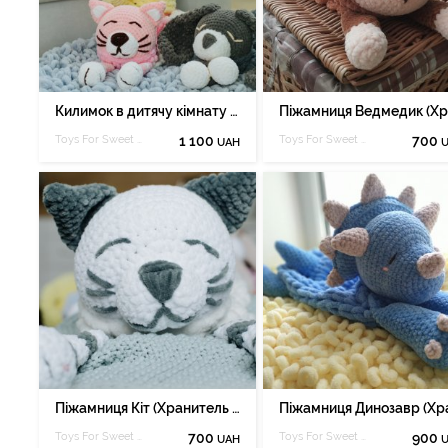
Килимок в дитячу кімнату з Alize Puffy
Toys For Sweet Dreamer
1 100
Toys For Sweet Dreamer
700
UAH
Піжамниця Кіт (Хранитель Піжам), іграшка для сну.
Toys For Sweet Dreamer
700
Toys For Sweet Dreamer
900
UAH