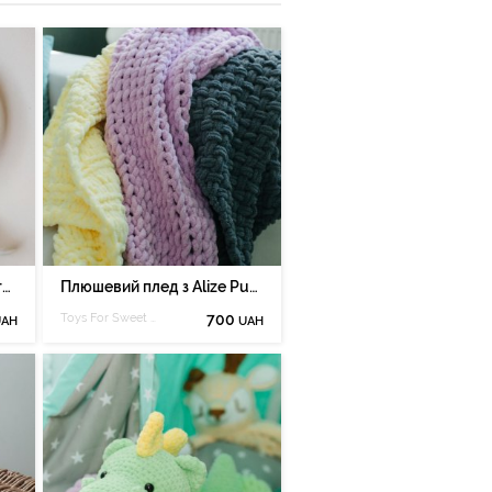
Ловець снів макраме Метелик
Плюшевий плед з Alize Puffy
Toys For Sweet Dreamer
700
UAH
UAH