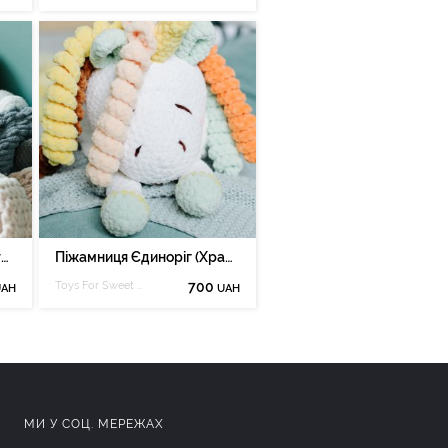
Піжамниця Зайка (Хранитель Піжам), іграшка для сну.
Піжамниця Єдиноріг (Хранитель Піжам), іграшка для сну.
Toys For Sweet Dreamer
700
UAH
UAH
МИ У СОЦ. МЕРЕЖАХ