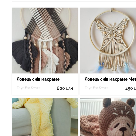
Ловець снів макраме
Toys For Sweet Dreamer
600
Toys For Sweet Dreamer
450
UAH