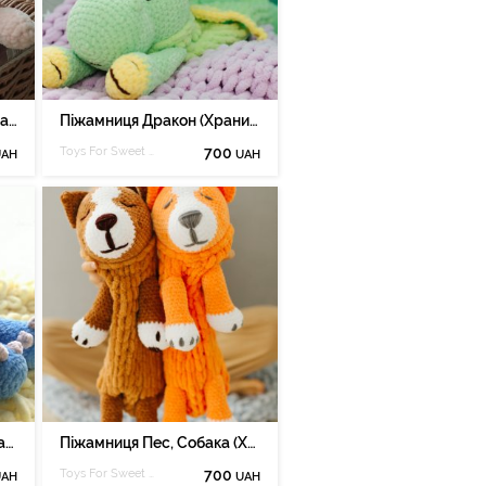
Піжамниця Ведмедик (Хранитель Піжам), іграшка для сну.
Піжамниця Дракон (Хранитель Піжам), іграшка для сну.
Toys For Sweet Dreamer
700
UAH
UAH
Піжамниця Динозавр (Хранитель Піжам), іграшка для сну.
Піжамниця Пес, Собака (Хранитель Піжам), іграшка для сну.
Toys For Sweet Dreamer
700
UAH
UAH