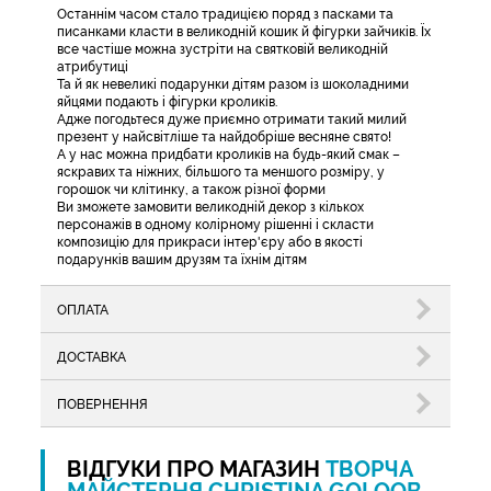
Останнім часом стало традицією поряд з пасками та
писанками класти в великодній кошик й фігурки зайчиків. Їх
все частіше можна зустріти на святковій великодній
атрибутиці
Та й як невеликі подарунки дітям разом із шоколадними
яйцями подають і фігурки кроликів.
Адже погодьтеся дуже приємно отримати такий милий
презент у найсвітліше та найдобріше весняне свято!
А у нас можна придбати кроликів на будь-який смак –
яскравих та ніжних, більшого та меншого розміру, у
горошок чи клітинку, а також різної форми
Ви зможете замовити великодній декор з кількох
персонажів в одному колірному рішенні і скласти
композицію для прикраси інтер'єру або в якості
подарунків вашим друзям та їхнім дітям
ОПЛАТА
ДОСТАВКА
ПОВЕРНЕННЯ
ВІДГУКИ ПРО МАГАЗИН
ТВОРЧА