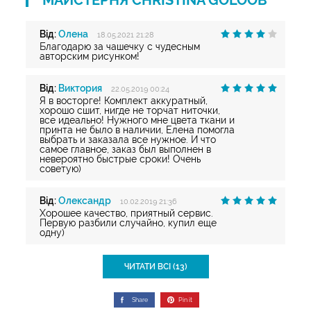
МАЙСТЕРНЯ CHRISTINA GOLOOB
Від:
Олена
18.05.2021 21:28
Благодарю за чашечку с чудесным
авторским рисунком!
Від:
Виктория
22.05.2019 00:24
Я в восторге! Комплект аккуратный,
хорошо сшит, нигде не торчат ниточки,
все идеально! Нужного мне цвета ткани и
принта не было в наличии, Елена помогла
выбрать и заказала все нужное. И что
самое главное, заказ был выполнен в
невероятно быстрые сроки! Очень
советую)
Від:
Олександр
10.02.2019 21:36
Хорошее качество, приятный сервис.
Первую разбили случайно, купил еще
одну)
ЧИТАТИ ВСІ (13)
Share
Pin it