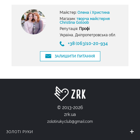
Майстер:
Олена і Христина
Магазин:
творча майстерня
Christina Goloob
Репутація:
Профі
Україна, Дніпропетровська обл.
+38 (063)10-20-934
ЗАЛИШИТИ ПИТАННЯ
© 2013-2026
zrk.ua
zolotirukyclub@gmail.com
ЗОЛОТІ РУКИ