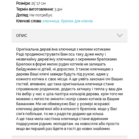
Розміри:
25*17 см
Термін виготовлення:
3 дні
Догляд:
Не потребує
Ключові слова:
ключниця
,
брелок для ключів
ОПИС
Оригінальна дерев`яна ключниця з милими котиками
Раді продемонструвати Вам ось таку дуже милу і
незвичайну дерев'яну ключницю з окремими брелоками.
Брелоки в формі милих рудих котиків не залишать
байдужими ні дітей, ні дорослих. З такою ключницею з
дерева Ваші ключі завжди будуть під рукою, адже у
кожного котика є своє місце. А ще уявіть закохані очі Ваших
гостей, впевнені, що така оригінальна ключниця стане
справжньою родзинкою, додасть затишку і тепла у ваш дім.
На вибір у нас є ціла палітра кольорів дерева, крім того ми
можемо з легкістю змінити і колір самих котиків за Вашим
бажанням. Ми не обмежуємо Вас у розмірі яскравої
ключниці дерев'яної або в кількості брелоків, якщо у Вас
сім'я побільше, то ми з радістю додамо ще кілька.
А ще така мила настінна ключниця стане відмінним
подарунком рідним, молодятам, на новосілля або просто
якщо ви перший раз йдете в гості до нових знайомих.