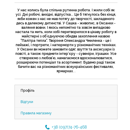
У нас колись була спільна рутинна робота. І жили собі як
усі. Дні робочі, вихідні, відпустка... Це б тягнулось без кінця,
якби кожен з нас не мав потягу до творчості, закладеного
десь в далекому дитинстві. У Сашка - живопис, в Оксанки -
валяння вовни. І якось непомітно та зовсім випадково
настала та мить, коли хобі перетворилося в цікаву роботу в
майстерні з об’єднуючою обидва захоплення назвою
"Палітра тепла". Творіння Олександра Чмиленка - це і
пейзажі, і портрети, і натюрморти у різноманітних техніках.
У Оксани ви можете замовити одяг, взуття та аксесуари із
повсті, а також предмети інтер’єру - сувеніри, іграшки. Усе
створюємо з любов’ю, намагаємося вдосконалюватися,
розширюючи потенціал та асортимент. Будемо раді також
бачити вас на різноманітних всеукраїнських фестивалях,
ярмарках. .
Профіль
Відгуки
Правила магазину
+38 (097)74-76-468