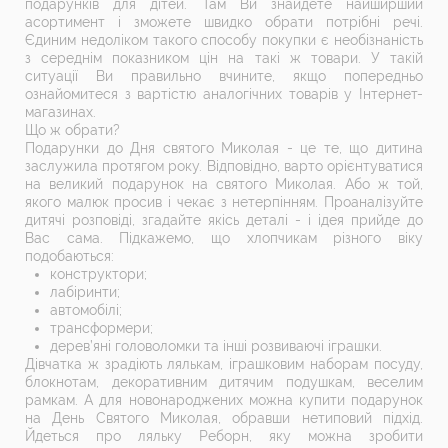
подарунків для дітей. Там Ви знайдете найширший
асортимент і зможете швидко обрати потрібні речі.
Єдиним недоліком такого способу покупки є необізнаність
з середнім показником цін на такі ж товари. У такій
ситуації Ви правильно вчините, якщо попередньо
ознайомитеся з вартістю аналогічних товарів у Інтернет-
магазинах.
Що ж обрати?
Подарунки до Дня святого Миколая - це те, що дитина
заслужила протягом року. Відповідно, варто орієнтуватися
на великий подарунок на святого Миколая. Або ж той,
якого малюк просив і чекає з нетерпінням. Проаналізуйте
дитячі розповіді, згадайте якісь деталі - і ідея прийде до
Вас сама. Підкажемо, що хлопчикам різного віку
подобаються:
конструктори;
лабіринти;
автомобілі;
трансформери;
дерев’яні головоломки та інші розвиваючі іграшки.
Дівчатка ж зрадіють лялькам, іграшковим наборам посуду,
блокнотам, декоративним дитячим подушкам, веселим
рамкам. А для новонароджених можна купити подарунок
на День Святого Миколая, обравши нетиповий підхід.
Йдеться про ляльку Реборн, яку можна зробити