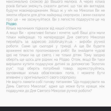
максимально схожою до Вашого малюка. А через кілька
років батьки зможуть сказати дитині, що так він виглядав,
будучи новонародженим. Якщо ж у ніч на Миколая Ви не
змогли обрати для діток найкращі сюрпризи, і вони сказали
про це - не засмучуйтеся. Ви з легкістю подаруєте це на
Різдво
.
Кілька маленьких підказок від нашої спільноти
А якщо Ви - креативні батьки і хочете, щоб Ваші діти мали
тільки найкраще, то напередодні Дня святого Миколая
перейдіть за адресою zolotiruky.in.ua - вироби ручної
роботи. Саме це сьогодні у тренді. А ще Ви будете
враженні якістю пропонованих робіт. Ви знайдете чудові
ідеї не тільки на це свято, і не тільки дітям. Тому заодно
оберіть ще щось для рідних на Різдво. Отож, якщо Ви таки
вирішили купити подарунок дитині за допомогою “Золотих
рук”, тоді оберіть потрібний товар, зареєструйтесь,
заповнивши кілька обов’язкових полів, і можете бути
впевнені у оригінальності свого сюрпризу.
Не варто ламати собі голову питанням "Що подарувати на
День Святого Миколая", адже що може бути краще, ніж
подарунки до Дня Святого Миколая ручної роботи?