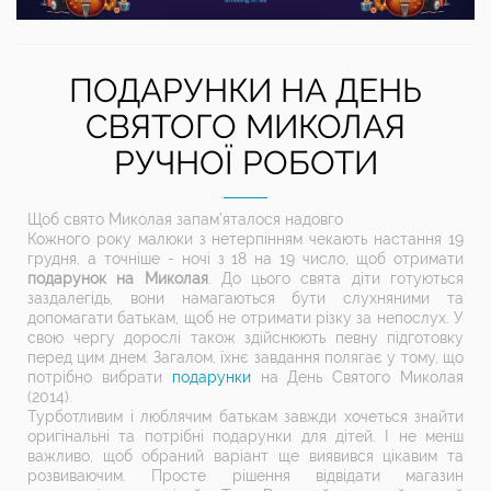
ПОДАРУНКИ НА ДЕНЬ
СВЯТОГО МИКОЛАЯ
РУЧНОЇ РОБОТИ
Щоб свято Миколая запам’яталося надовго
Кожного року малюки з нетерпінням чекають настання 19
грудня, а точніше - ночі з 18 на 19 число, щоб отримати
подарунок на Миколая
. До цього свята діти готуються
заздалегідь, вони намагаються бути слухняними та
допомагати батькам, щоб не отримати різку за непослух. У
свою чергу дорослі також здійснюють певну підготовку
перед цим днем. Загалом, їхнє завдання полягає у тому, що
потрібно вибрати
подарунки
на День Святого Миколая
(2014).
Турботливим і люблячим батькам завжди хочеться знайти
оригінальні та потрібні подарунки для дітей. І не менш
важливо, щоб обраний варіант ще виявився цікавим та
розвиваючим. Просте рішення відвідати магазин