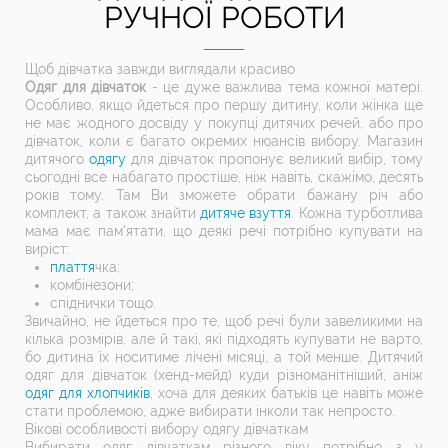
РУЧНОЇ РОБОТИ
Щоб дівчатка завжди виглядали красиво
Одяг для дівчаток
- це дуже важлива тема кожної матері.
Особливо, якщо йдеться про першу дитину, коли жінка ще
не має жодного досвіду у покупці дитячих речей, або про
дівчаток, коли є багато окремих нюансів вибору. Магазин
дитячого
одягу
для дівчаток пропонує великий вибір, тому
сьогодні все набагато простіше, ніж навіть, скажімо, десять
років тому. Там Ви зможете обрати бажану річ або
комплект, а також знайти
дитяче взуття
. Кожна турботлива
мама має пам’ятати, що деякі речі потрібно купувати на
виріст:
плаття
чка;
комбінезони;
спіднички тощо.
Звичайно, не йдеться про те, щоб речі були завеликими на
кілька розмірів, але й такі, які підходять купувати не варто,
бо дитина їх носитиме лічені місяці, а той менше. Дитячий
одяг для дівчаток (хенд-мейд) куди різноманітніший, аніж
одяг для хлопчиків
, хоча для деяких батьків це навіть може
стати проблемою, адже вибирати інколи так непросто.
Вікові особливості вибору одягу дівчаткам
Вибирати одяг дівчаткам різного віку потрібно з у