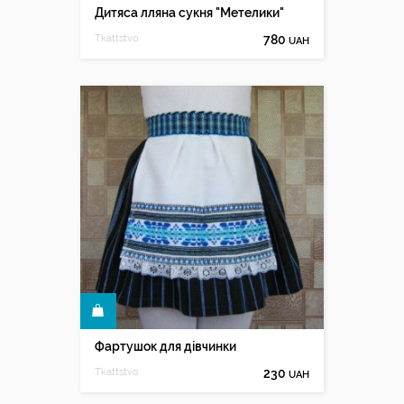
Дитяса лляна сукня "Метелики"
Tkattstvo
780
UAH
КУПИТИ
Фартушок для дівчинки
Tkattstvo
230
UAH