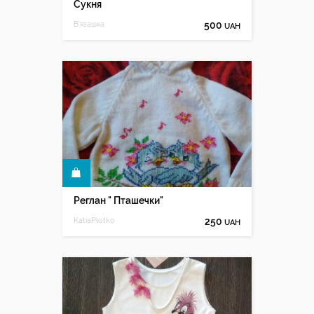
Сукня
В'язашка
500
UAH
КУПИТИ
Реглан " Пташечки"
KatiaPlotko
250
UAH