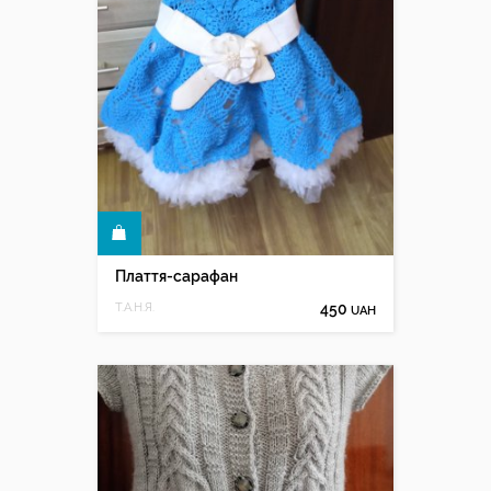
КУПИТИ
Плаття-сарафан
Т.А.Н.Я.
450
UAH