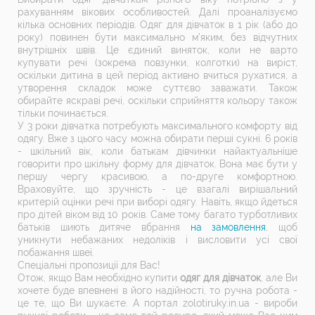
рахуванням вікових особливостей. Далі проаналізуємо
кілька основних періодів. Одяг для дівчаток в 1 рік (або до
року) повинен бути максимально м’яким, без відчутних
внутрішніх швів. Це єдиний виняток, коли не варто
купувати речі (зокрема повзунки, колготки) на виріст,
оскільки дитина в цей період активно вчиться рухатися, а
утворення складок може суттєво заважати. Також
обирайте яскраві речі, оскільки сприйняття кольору також
тільки починається.
У 3 роки дівчатка потребують максимального комфорту від
одягу. Вже з цього часу можна обирати перші сукні. 6 років
- шкільний вік, коли батькам дівчинки найактуальніше
говорити про шкільну форму для дівчаток. Вона має бути у
першу чергу красивою, а по-друге комфортною.
Враховуйте, що зручність - це взагалі вирішальний
критерій оцінки речі при виборі одягу. Навіть, якщо йдеться
про дітей віком від 10 років. Саме тому багато турботливих
батьків шиють дитяче вбрання
на замовлення
, щоб
уникнути небажаних недоліків і висловити усі свої
побажання швеї.
Спеціальні пропозиції для Вас!
Отож, якщо Вам необхідно купити
одяг для дівчаток
, але Ви
хочете буде впевнені в його надійності, то ручна робота -
це те, що Ви шукаєте. А портал zolotiruky.in.ua - вироби