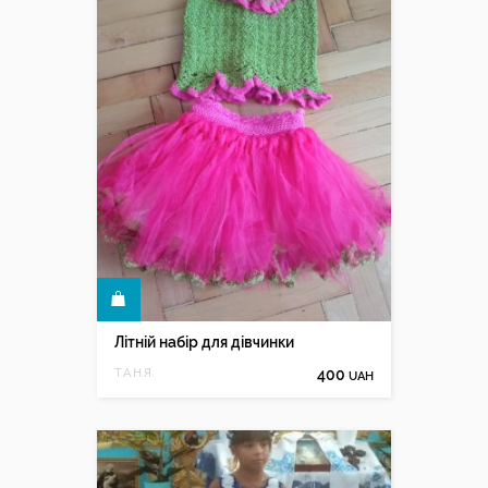
КУПИТИ
Літній набір для дівчинки
Т.А.Н.Я.
400
UAH