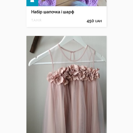
КУПИТИ
Набір шапочка і шарф
Т.А.Н.Я.
450
UAH