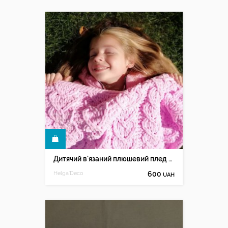
КУПИТИ
Дитячий в'язаний плюшевий плед - ковдру.
Helga`Deco
600
UAH