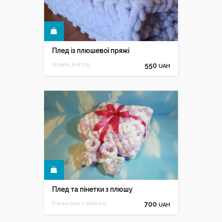
КУПИТИ
Плед із плюшевої пряжі
holena_knitting
550
UAH
КУПИТИ
Плед та пінетки з плюшу
В'язані речі з любов'ю
700
UAH