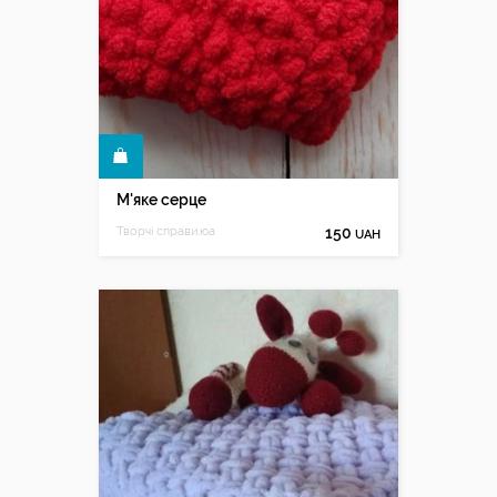
КУПИТИ
М'яке серце
Творчі справи.юа
150
UAH