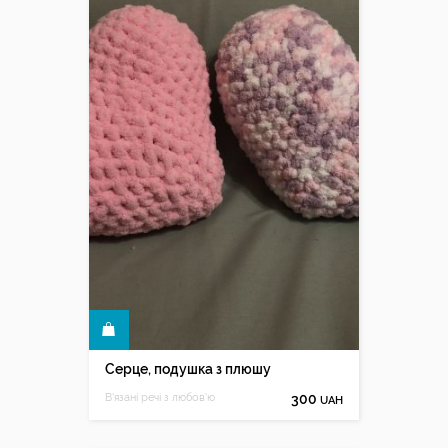
КУПИТИ
Серце, подушка з плюшу
В'язані речі з любов'ю
300
UAH