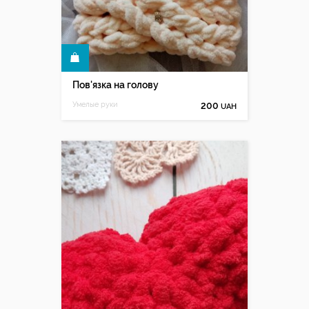
КУПИТИ
Пов'язка на голову
Умелые руки
200
UAH