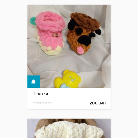
КУПИТИ
Пінетки
Умелые руки
200
UAH