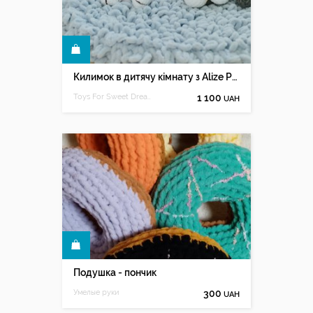
КУПИТИ
Килимок в дитячу кімнату з Alize Puffy
Toys For Sweet Dreamer
1 100
UAH
КУПИТИ
Подушка - пончик
Умелые руки
300
UAH