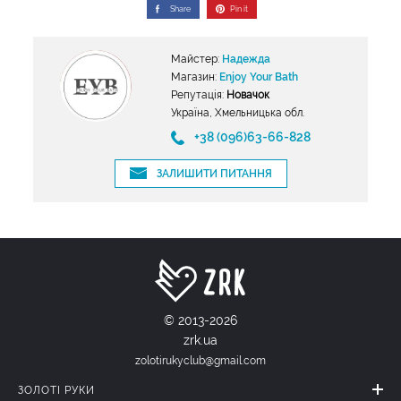
Share
Pin it
Майстер:
Надежда
Магазин:
Enjoy Your Bath
Репутація:
Новачок
Україна, Хмельницька обл.
+38 (096)63-66-828
ЗАЛИШИТИ ПИТАННЯ
© 2013-2026
zrk.ua
zolotirukyclub@gmail.com
ЗОЛОТІ РУКИ