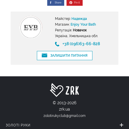
Share
Pin it
Майстер:
Надежда
Магазин:
Enjoy Your Bath
Репутація:
Новачок
Україна, Хмельницька обл.
+38 (096)63-66-828
ЗАЛИШИТИ ПИТАННЯ
© 2013-2026
zrk.ua
zolotirukyclub@gmail.com
ЗОЛОТІ РУКИ