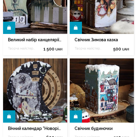
И
КУПИТИ
Великий набір канцелярії для чоловіків та хлопчиків
Свічник Зимова казка
Творча майстерня Марії Зеленюк
1 500
Творча майстерня Марії Зеленюк
500
UAH
UAH
И
КУПИТИ
Вічний календар "Новорічний сон"
Свічник будиночки