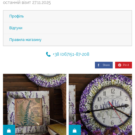
останній візит 27.11.2025
Профіль
Відгуки
Правила магазину
+38 (067)51-87-208
Share
Pin it
И
КУПИТИ