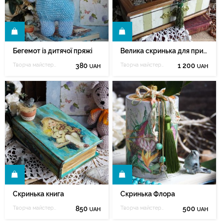
И
КУПИТИ
Бегемот із дитячої пряжі
Велика скринька для прикрас
Творча майстерня Марії Зеленюк
380
Творча майстерня Марії Зеленюк
1 200
UAH
UAH
И
КУПИТИ
Скринька книга
Скринька Флора
Творча майстерня Марії Зеленюк
850
Творча майстерня Марії Зеленюк
500
UAH
UAH