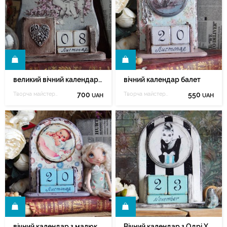
И
КУПИТИ
великий вічний календар із дітками
вічний календар балет
Творча майстерня Марії Зеленюк
700
Творча майстерня Марії Зеленюк
550
UAH
UAH
И
КУПИТИ
вічний календар з малюком
Вічний календар з Одрі Хепберн