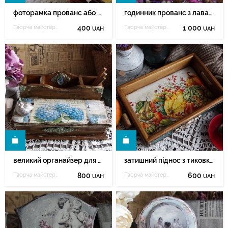
фоторамка прованс або картина прованс
годинник прованс з лавандою
Творча майстерня Марії Зеленюк
400
Творча майстерня Марії Зеленюк
1 000
UAH
UAH
И
КУПИТИ
великий органайзер для канцелярії чи косметики
затишний піднос з тиковками
Творча майстерня Марії Зеленюк
800
Творча майстерня Марії Зеленюк
600
UAH
UAH