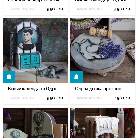
Творча майстерня Марії Зеленюк
550
Творча майстерня Марії Зеленюк
550
UAH
UAH
И
КУПИТИ
Вічний календар з Одрі
Сирна дошка прованс
Творча майстерня Марії Зеленюк
550
Творча майстерня Марії Зеленюк
450
UAH
UAH