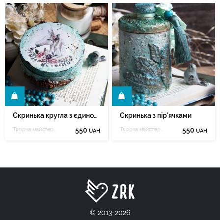
И
КУПИТИ
Скринька кругла з єдинорогом
Скринька з пір'ячками
Творча майстерня Марії Зеленюк
550
Творча майстерня Марії Зеленюк
550
UAH
UAH
© 2013-2026