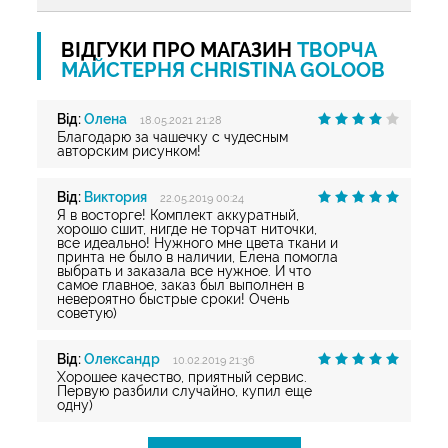
ВІДГУКИ ПРО МАГАЗИН
ТВОРЧА
МАЙСТЕРНЯ CHRISTINA GOLOOB
Від:
Олена
18.05.2021 21:28
Благодарю за чашечку с чудесным
авторским рисунком!
Від:
Виктория
22.05.2019 00:24
Я в восторге! Комплект аккуратный,
хорошо сшит, нигде не торчат ниточки,
все идеально! Нужного мне цвета ткани и
принта не было в наличии, Елена помогла
выбрать и заказала все нужное. И что
самое главное, заказ был выполнен в
невероятно быстрые сроки! Очень
советую)
Від:
Олександр
10.02.2019 21:36
Хорошее качество, приятный сервис.
Первую разбили случайно, купил еще
одну)