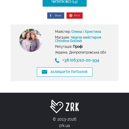
ЧИТАТИ ВСІ (13)
Share
Pin it
Майстер:
Олена і Христина
Магазин:
творча майстерня
Christina Goloob
Репутація:
Профі
Україна, Дніпропетровська обл.
+38 (063)10-20-934
ЗАЛИШИТИ ПИТАННЯ
© 2013-2026
zrk.ua