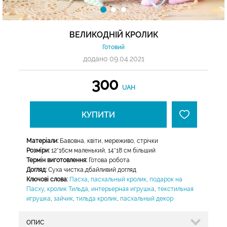
ВЕЛИКОДНІЙ КРОЛИК
Готовий
додано 09.04.2021
300
UAH
КУПИТИ
Матеріали:
Бавовна, квіти, мереживо, стрічки
Розміри:
12*16см маленький, 14*18 см більший
Термін виготовлення:
Готова робота
Догляд:
Суха чистка,дбайливий догляд
Ключові слова:
Пасха
,
пасхальный кролик
,
подарок на
Пасху
,
кролик Тильда
,
интерьерная игрушка
,
текстильная
игрушка
,
зайчик
,
тильда кролик
,
пасхальный декор
ОПИС