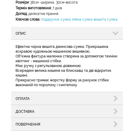
Розміри:
36см -ширина, 30см-висота
Термін виготовлення:
7 днів
Догляд:
делікатне прання
Ключові слова:
подарунок сумка лляна сумка вишита сумка
ОПИС
Ефектна чорна вишита джинсова сумка, Прикрашена
яскравою художньою машинною вишивкою,
Об"ємна фактура малюнка створена за допомогою техніки
квілтинг - машинної стібки.
Має ручку з регульованою довжиною.
Всередині велика кишеня на блискавці та дві відкритих
кишені.
Прекрасно тримає жорстку форму за рахунок стібки.
выконаній по поролону і синтепону.
ОПЛАТА
ДОСТАВКА
ПОВЕРНЕННЯ