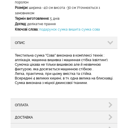
поролон
Розміри:
ширина -40 см висота -30 см Уточнюється з
замовником
Термін виготовлення:
5 днів
Догляд:
делікатне прання
Ключові слова:
подарунок сумка вишита сумка сова
ОПИС
Текстильна сумка "Сова" виконана в комплексі технік :
аплікація, машинна вишивка і машинная стібка (квілтинг).
Сумочка цікава не тільки вишивкою але й незвичною
фактурою, яка досягається машинною стібкою .
Легка, практична, при цьому вмістка та стійка.
Всередині 4 великих кишені, в т.ч. одна велика на блискавці.
Сумка виконана з міцної джинсової тканини.
ОПЛАТА
ДОСТАВКА