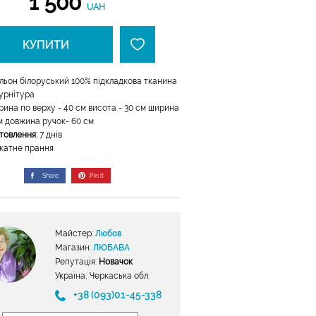
1 500
UAH
КУПИТИ
льон білоруський 100% підкладкова тканина
урнітура
ина по верху - 40 см висота - 30 см ширина
см довжина ручок- 60 см
отовлення:
7 днів
катне прання
Share
Pin it
Майстер:
Любов
Магазин:
ЛЮБАВА
Репутація:
Новачок
Україна, Черкаська обл.
+38 (093)01-45-338