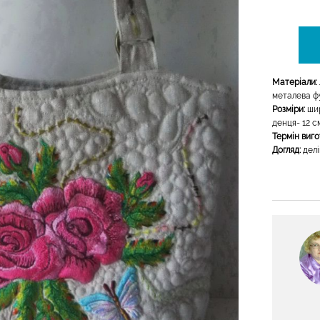
Матеріали:
металева ф
Розміри:
шир
денця- 12 
Термін виг
Догляд:
делі