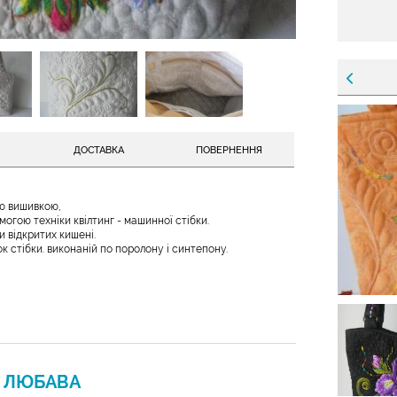
ДОСТАВКА
ПОВЕРНЕННЯ
ю вишивкою,
гою техніки квілтинг - машинної стібки.
и відкритих кишені.
 стібки. виконаній по поролону і синтепону.
Н
ЛЮБАВА